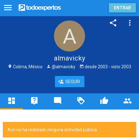
ENTRAR
almavicky
Colima, México
@almavicky
desde
2003
- visto
2003
SEGUIR
Aún no ha realizado ninguna actividad pública.