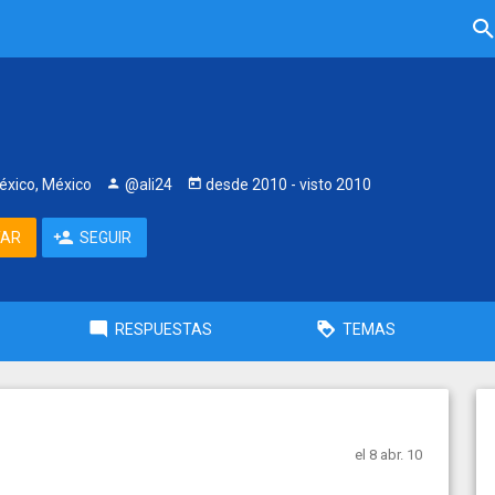
éxico, México
@ali24
desde
2010
- visto
2010
TAR
SEGUIR
RESPUESTAS
TEMAS
el 8 abr. 10