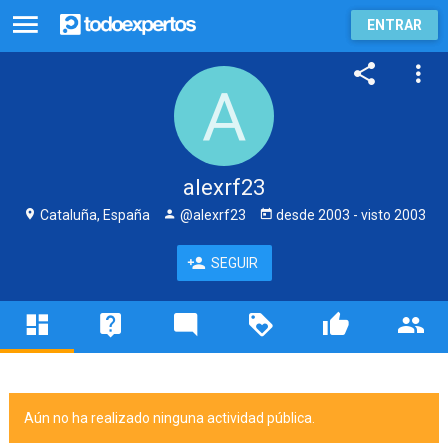
ENTRAR
alexrf23
Cataluña, España
@alexrf23
desde
2003
- visto
2003
SEGUIR
Aún no ha realizado ninguna actividad pública.