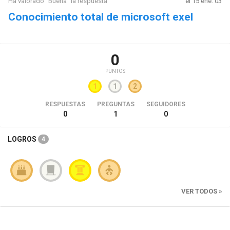
Ha valorado "Buena" la respuesta
el 15 ene. 03
Conocimiento total de microsoft exel
0
PUNTOS
1
1
2
RESPUESTAS
PREGUNTAS
SEGUIDORES
0
1
0
LOGROS
4
VER TODOS »