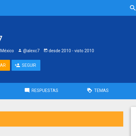
7
 México
@alexc7
desde
2010
- visto
2010
TAR
SEGUIR
RESPUESTAS
TEMAS