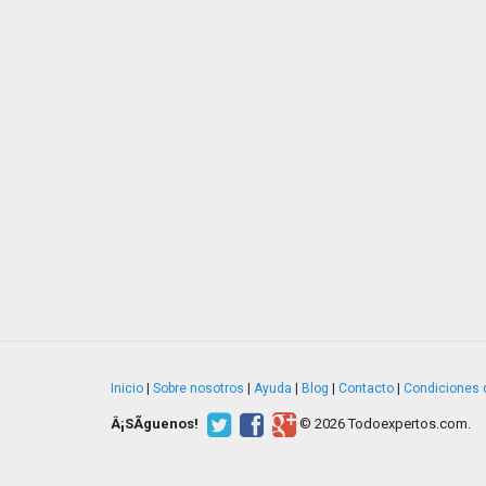
Inicio
|
Sobre nosotros
|
Ayuda
|
Blog
|
Contacto
|
Condiciones 
Â¡SÃ­guenos!
© 2026 Todoexpertos.com.
v