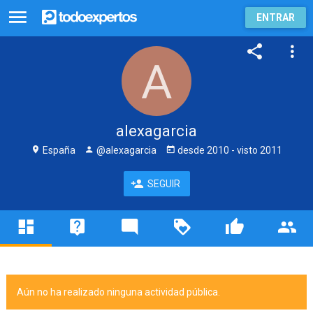
ENTRAR
alexagarcia
España
@alexagarcia
desde
2010
- visto
2011
SEGUIR
Aún no ha realizado ninguna actividad pública.