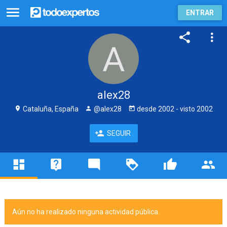
ENTRAR
alex28
Cataluña, España
@alex28
desde
2002
- visto
2002
SEGUIR
Aún no ha realizado ninguna actividad pública.