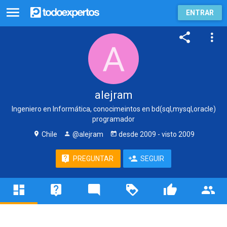
ENTRAR
alejram
Ingeniero en Informática, conocimeintos en bd(sql,mysql,oracle)
programador
Chile
@alejram
desde
2009
- visto
2009
PREGUNTAR
SEGUIR