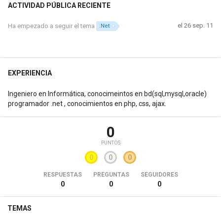
ACTIVIDAD PÚBLICA RECIENTE
el 26 sep. 11
Ha empezado a seguir el tema
.Net
EXPERIENCIA
Ingeniero en Informática, conocimeintos en bd(sql,mysql,oracle)
programador .net , conocimientos en php, css, ajax.
0
PUNTOS
0
0
0
RESPUESTAS
PREGUNTAS
SEGUIDORES
0
0
0
TEMAS