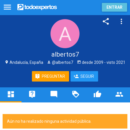
ENTRAR
albertos7
Andalucía, España
@albertos7
desde
2009
- visto
2021
PREGUNTAR
SEGUIR
Aún no ha realizado ninguna actividad pública.