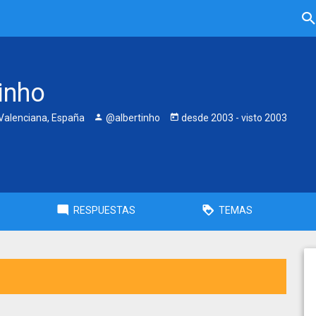
inho
alenciana, España
@albertinho
desde
2003
- visto
2003
RESPUESTAS
TEMAS