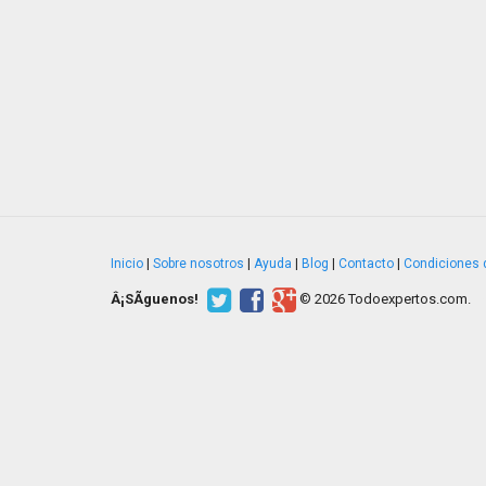
Inicio
|
Sobre nosotros
|
Ayuda
|
Blog
|
Contacto
|
Condiciones 
Â¡SÃ­guenos!
© 2026 Todoexpertos.com.
v