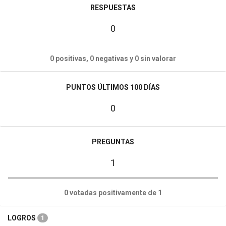
RESPUESTAS
0
0 positivas, 0 negativas y 0 sin valorar
PUNTOS ÚLTIMOS 100 DÍAS
0
PREGUNTAS
1
0 votadas positivamente de 1
LOGROS
1