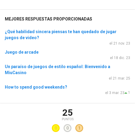
MEJORES RESPUESTAS PROPORCIONADAS
¿Qué habilidad sincera piensas te han quedado de jugar
juegos de video?
el 21 nov. 23
Juego de arcade
el 18 dic. 23
Un paraíso de juegos de estilo español: Bienvenido a
MiuCasino
el 21 mar. 25
How to spend good weekends?
1
el 3 mar. 23
25
PUNTOS
0
0
1