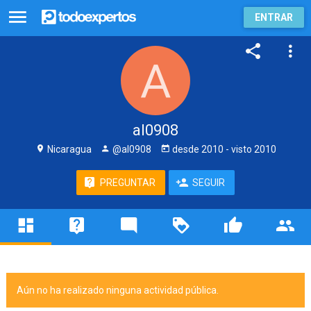
ENTRAR
al0908
Nicaragua
@al0908
desde
2010
- visto
2010
PREGUNTAR
SEGUIR
Aún no ha realizado ninguna actividad pública.