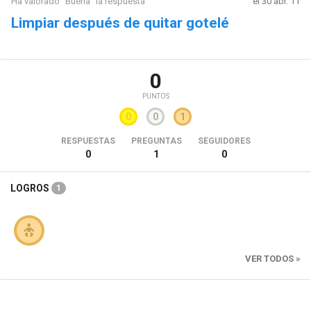
Ha valorado "Buena" la respuesta
el 30 abr. 11
Limpiar después de quitar gotelé
0
PUNTOS
0
0
1
RESPUESTAS
PREGUNTAS
SEGUIDORES
0
1
0
LOGROS
1
VER TODOS »