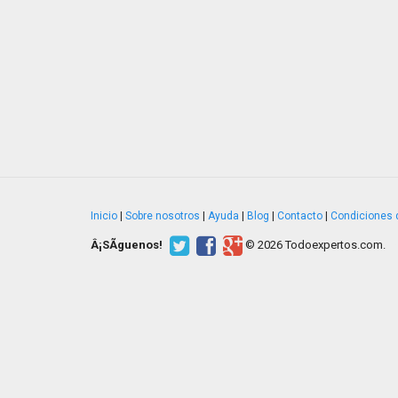
Inicio
|
Sobre nosotros
|
Ayuda
|
Blog
|
Contacto
|
Condiciones 
Â¡SÃ­guenos!
© 2026 Todoexpertos.com.
v