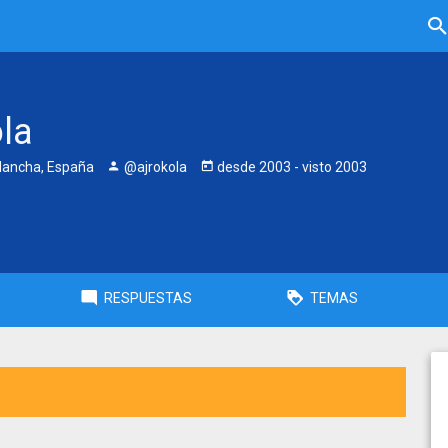
ola
Mancha, España
@ajrokola
desde
2003
- visto
2003
RESPUESTAS
TEMAS