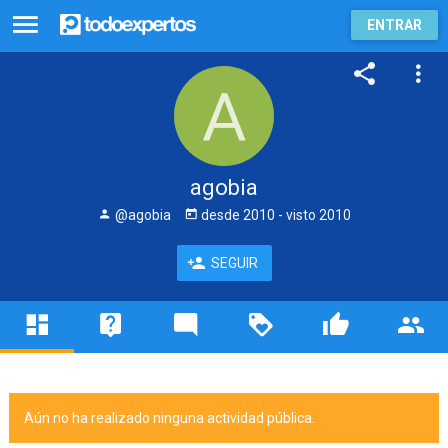
ENTRAR
agobia
@agobia
desde
2010
- visto
2010
SEGUIR
Aún no ha realizado ninguna actividad pública.