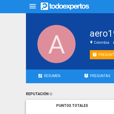
aero1
Colombia
PREGUN
RESUMEN
PREGUNTAS
REPUTACIÓN
PUNTOS TOTALES