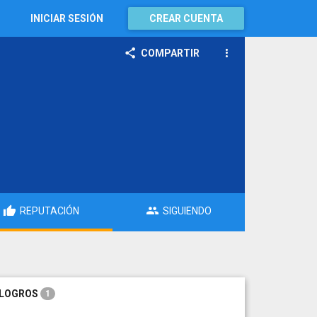
INICIAR SESIÓN
CREAR CUENTA
COMPARTIR
REPUTACIÓN
SIGUIENDO
LOGROS
1