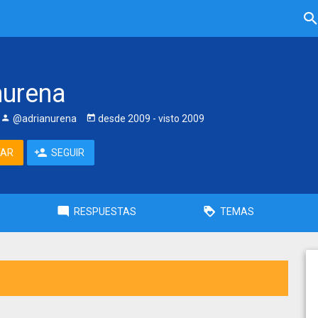
nurena
@adrianurena
desde
2009
- visto
2009
TAR
SEGUIR
RESPUESTAS
TEMAS