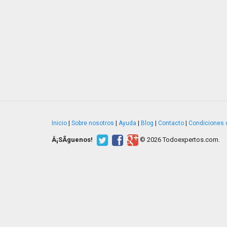
Inicio
|
Sobre nosotros
|
Ayuda
|
Blog
|
Contacto
|
Condiciones 
Â¡SÃ­guenos!
© 2026 Todoexpertos.com.
v