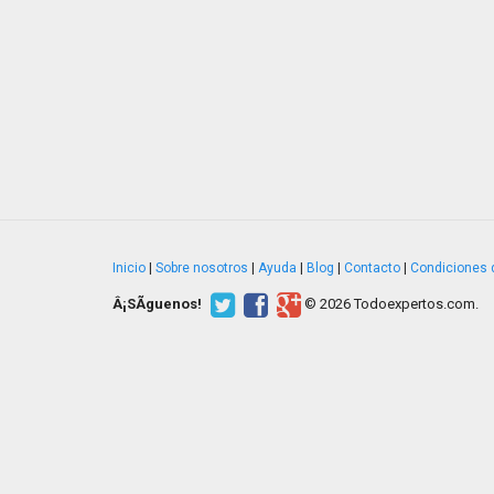
Inicio
|
Sobre nosotros
|
Ayuda
|
Blog
|
Contacto
|
Condiciones 
Â¡SÃ­guenos!
© 2026 Todoexpertos.com.
v