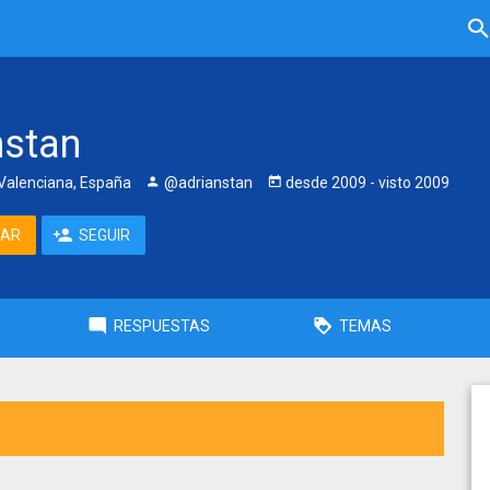
nstan
alenciana, España
@adrianstan
desde
2009
- visto
2009
TAR
SEGUIR
RESPUESTAS
TEMAS