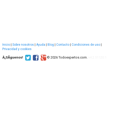
Inicio
|
Sobre nosotros
|
Ayuda
|
Blog
|
Contacto
|
Condiciones de uso
|
Privacidad y cookies
Â¡SÃ­guenos!
© 2026 Todoexpertos.com.
v4.2.51120.1