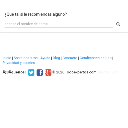
¿Que tal si le recomiendas alguno?
Inicio
|
Sobre nosotros
|
Ayuda
|
Blog
|
Contacto
|
Condiciones de uso
|
Privacidad y cookies
Â¡SÃ­guenos!
© 2026 Todoexpertos.com.
v4.2.51120.1