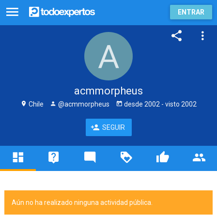
ENTRAR
acmmorpheus
Chile
@acmmorpheus
desde
2002
- visto
2002
SEGUIR
Aún no ha realizado ninguna actividad pública.