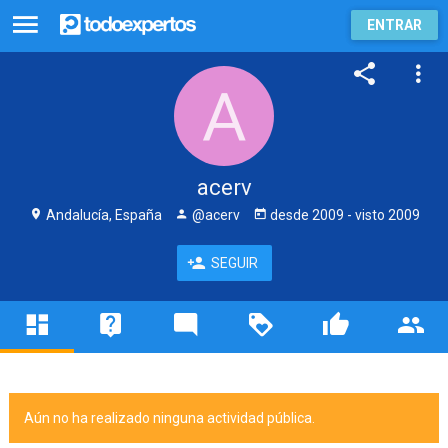
ENTRAR
acerv
Andalucía, España
@acerv
desde
2009
- visto
2009
SEGUIR
Aún no ha realizado ninguna actividad pública.