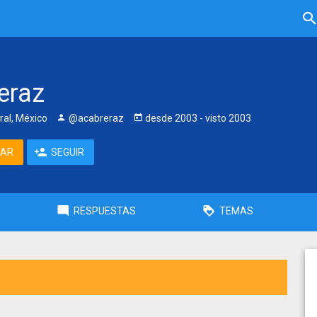
eraz
ral, México
@acabreraz
desde
2003
- visto
2003
TAR
SEGUIR
RESPUESTAS
TEMAS