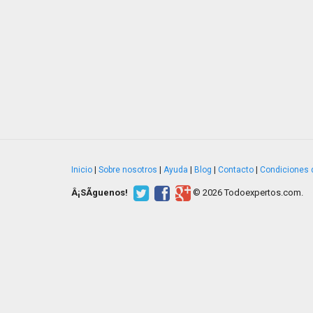
Inicio
|
Sobre nosotros
|
Ayuda
|
Blog
|
Contacto
|
Condiciones 
Â¡SÃ­guenos!
© 2026 Todoexpertos.com.
v