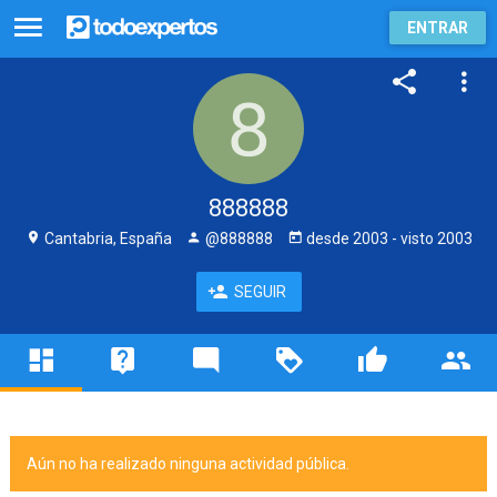
ENTRAR
888888
Cantabria, España
@888888
desde
2003
- visto
2003
SEGUIR
Aún no ha realizado ninguna actividad pública.