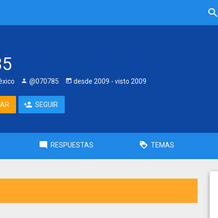
85
éxico
@070785
desde
2009
- visto
2009
TAR
SEGUIR
RESPUESTAS
TEMAS