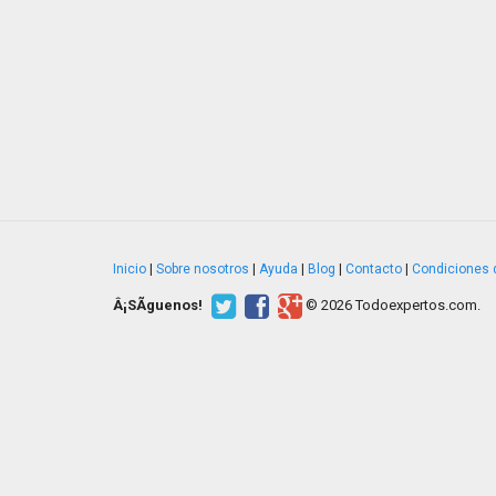
Inicio
|
Sobre nosotros
|
Ayuda
|
Blog
|
Contacto
|
Condiciones 
Â¡SÃ­guenos!
© 2026 Todoexpertos.com.
v