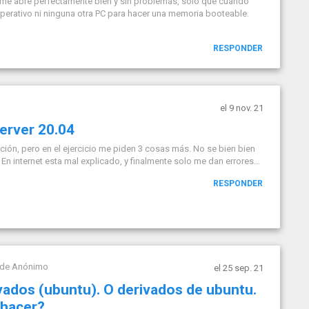
ve me abre perfectamente bien y sin problemas, solo que cuando
operativo ni ninguna otra PC para hacer una memoria booteable.
RESPONDER
el 9 nov. 21
erver 20.04
ación, pero en el ejercicio me piden 3 cosas más. No se bien bien
 En internet esta mal explicado, y finalmente solo me dan errores...
RESPONDER
 de
Anónimo
el 25 sep. 21
ivados (ubuntu). O derivados de ubuntu.
acer?...