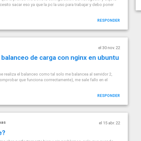
esito sacar eso ya que la pc la uso para trabajar y debo poner
RESPONDER
el 30 nov. 22
 balanceo de carga con nginx en ubuntu
me realiza el balanceo como tal solo me balancea al servidor 2,
a comprobar que funciona corrrectamente), me sale fallo en el
RESPONDER
nas
el 15 abr. 22
e?