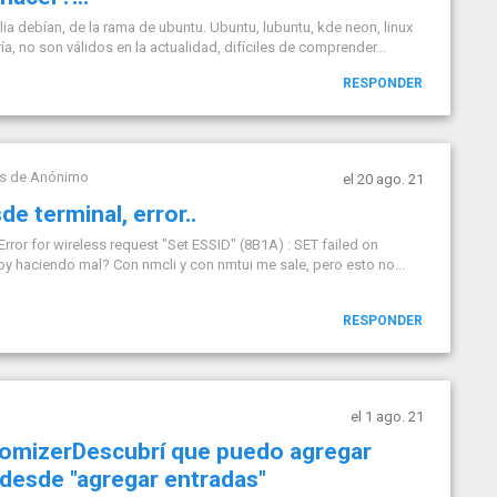
lia debían, de la rama de ubuntu. Ubuntu, lubuntu, kde neon, linux
ía, no son válidos en la actualidad, difíciles de comprender...
RESPONDER
ás de
Anónimo
el 20 ago. 21
e terminal, error..
or for wireless request "Set ESSID" (8B1A) : SET failed on
oy haciendo mal? Con nmcli y con nmtui me sale, pero esto no...
RESPONDER
el 1 ago. 21
tomizerDescubrí que puedo agregar
 desde "agregar entradas"