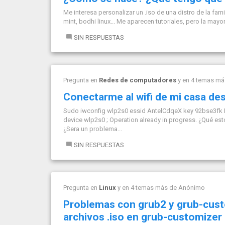
Me interesa personalizar un .iso de una distro de la fami
mint, bodhi linux... Me aparecen tutoriales, pero la mayor
SIN RESPUESTAS
Pregunta en
Redes de computadores
y en 4 temas m
Conectarme al wifi de mi casa desd
Sudo iwconfig wlp2s0 essid AntelCdqeX key 92bse3fk Err
device wlp2s0 ; Operation already in progress. ¿Qué est
¿Sera un problema...
SIN RESPUESTAS
Pregunta en
Linux
y en 4 temas más de
Anónimo
Problemas con grub2 y grub-cus
archivos .iso en grub-customizer