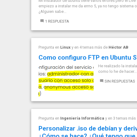
Mi instalador de ubuntu tiene varios errores pero el Li
empiezo a instalar me da errno 5, ya no tengo sistema 
¿Alguien sabe...
1 RESPUESTA
Pregunta en
Linux
y en 4 temas más de
Héctor AB
Como configuro FTP en Ubuntu S
He realizado la instal
como lo he de hacer...
SIN RESPUESTAS
Pregunta en
Ingeniería Informática
y en 3 temas más
Personalizar .iso de debían y der
¿Cómo se hace? ¿Qué tengo que h