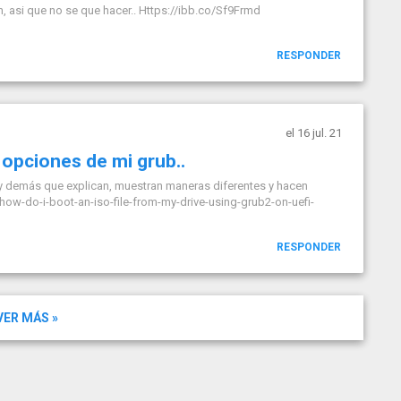
 asi que no se que hacer.. Https://ibb.co/Sf9Frmd
RESPONDER
el 16 jul. 21
 opciones de mi grub..
 y demás que explican, muestran maneras diferentes y hacen
ow-do-i-boot-an-iso-file-from-my-drive-using-grub2-on-uefi-
RESPONDER
VER MÁS »