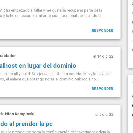
P, ha empezado a fallar y me gustaría recuperar parte de la
r y lo he conectado a mi ordenador personal, he iniciado el
RESPONDER
hablador
el 14 dic. 22
alhost en lugar del dominio
con install y build. Se ejecuta en Ubuntu con Node.js y lo sirve un
vo, el enlace que obtengo no es el dominio público sino...
RESPONDER
 de
Nico Kempinski
el 5 dic. 22
do al prender la pc
que la prendo me borra la configuración del navegador y deja la