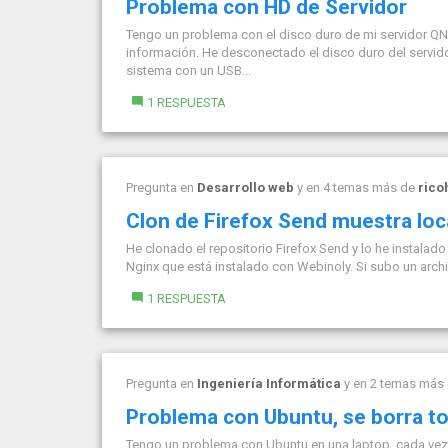
Problema con HD de Servidor
Tengo un problema con el disco duro de mi servidor QNA
información. He desconectado el disco duro del servido
sistema con un USB...
1 RESPUESTA
Pregunta en
Desarrollo web
y en 4 temas más de
rico
Clon de Firefox Send muestra loc
He clonado el repositorio Firefox Send y lo he instalado 
Nginx que está instalado con Webinoly. Si subo un archi
1 RESPUESTA
Pregunta en
Ingeniería Informática
y en 2 temas más
Problema con Ubuntu, se borra to
Tengo un problema con Ubuntu en una laptop, cada vez 