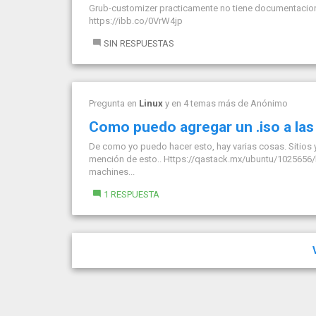
Grub-customizer practicamente no tiene documentacion,
https://ibb.co/0VrW4jp
SIN RESPUESTAS
Pregunta en
Linux
y en 4 temas más de
Anónimo
Como puedo agregar un .iso a las
De como yo puedo hacer esto, hay varias cosas. Sitios
mención de esto.. Https://qastack.mx/ubuntu/1025656/h
machines...
1 RESPUESTA