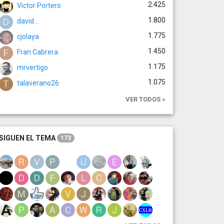
2.425
Victor Portero
1.800
david ..
1.775
cjolaya
1.450
Fran Cabrera
1.175
mrvertigo
1.075
talaverano26
VER TODOS »
SIGUEN EL TEMA
173