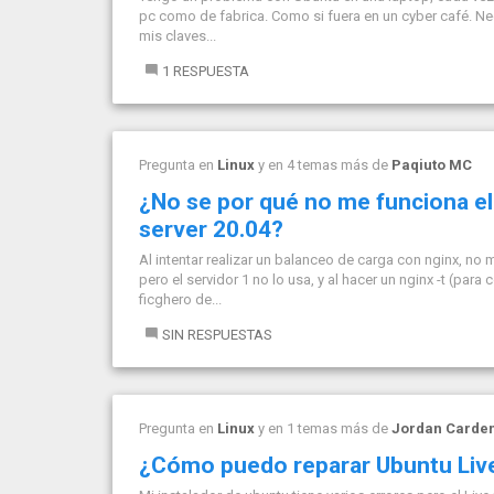
pc como de fabrica. Como si fuera en un cyber café. Nec
mis claves...
1 RESPUESTA
Pregunta en
Linux
y en 4 temas más de
Paqiuto MC
¿No se por qué no me funciona el
server 20.04?
Al intentar realizar un balanceo de carga con nginx, no 
pero el servidor 1 no lo usa, y al hacer un nginx -t (par
ficghero de...
SIN RESPUESTAS
Pregunta en
Linux
y en 1 temas más de
Jordan Carde
¿Cómo puedo reparar Ubuntu Liv