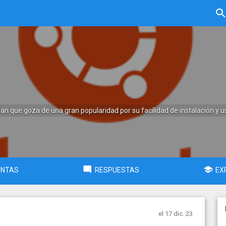
an que goza de una gran popularidad por su facilidad de instalación y u
UNTAS
RESPUESTAS
EX
c
el 17 dic. 23