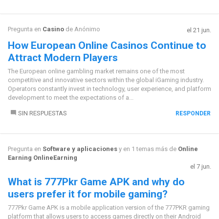
Pregunta en
Casino
de
Anónimo
el 21 jun.
How European Online Casinos Continue to
Attract Modern Players
The European online gambling market remains one of the most
competitive and innovative sectors within the global iGaming industry.
Operators constantly invest in technology, user experience, and platform
development to meet the expectations of a...
SIN RESPUESTAS
RESPONDER
Pregunta en
Software y aplicaciones
y en 1 temas más de
Online
Earning OnlineEarning
el 7 jun.
What is 777Pkr Game APK and why do
users prefer it for mobile gaming?
777Pkr Game APK is a mobile application version of the 777PKR gaming
platform that allows users to access games directly on their Android