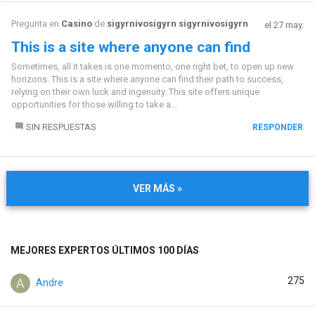
Pregunta en
Casino
de
sigyrnivosigyrn sigyrnivosigyrn
el 27 may.
This is a site where anyone can find
Sometimes, all it takes is one momento, one right bet, to open up new
horizons. This is a site where anyone can find their path to success,
relying on their own luck and ingenuity. This site offers unique
opportunities for those willing to take a...
SIN RESPUESTAS
RESPONDER
VER MÁS »
MEJORES EXPERTOS ÚLTIMOS 100 DÍAS
275
Andre