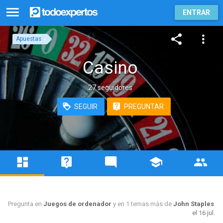
ENTRAR
Apuestas
Casino
27 seguidores
SEGUIR
PREGUNTAR
Pregunta en
Juegos de ordenador
y en 1 temas más de
John Staples
el 16 jul.