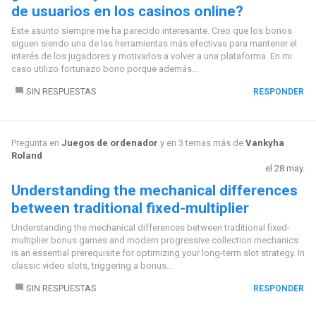
de usuarios en los casinos online?
Este asunto siempre me ha parecido interesante. Creo que los bonos
siguen siendo una de las herramientas más efectivas para mantener el
interés de los jugadores y motivarlos a volver a una plataforma. En mi
caso utilizo fortunazo bono porque además...
SIN RESPUESTAS
RESPONDER
Pregunta en
Juegos de ordenador
y en 3 temas más de
Vankyha
Roland
el 28 may.
Understanding the mechanical differences
between traditional fixed-multiplier
Understanding the mechanical differences between traditional fixed-
multiplier bonus games and modern progressive collection mechanics
is an essential prerequisite for optimizing your long-term slot strategy. In
classic video slots, triggering a bonus...
SIN RESPUESTAS
RESPONDER