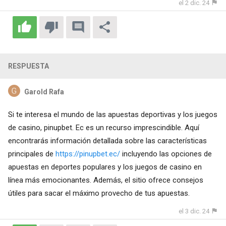
el 2 dic. 24
RESPUESTA
Garold Rafa
Si te interesa el mundo de las apuestas deportivas y los juegos
de casino, pinupbet. Ec es un recurso imprescindible. Aquí
encontrarás información detallada sobre las características
principales de
https://pinupbet.ec/
incluyendo las opciones de
apuestas en deportes populares y los juegos de casino en
línea más emocionantes. Además, el sitio ofrece consejos
útiles para sacar el máximo provecho de tus apuestas.
el 3 dic. 24