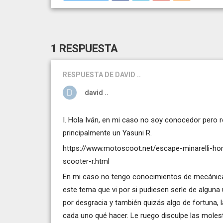
1 RESPUESTA
RESPUESTA
DE DAVID ..
david ..
I. Hola Iván, en mi caso no soy conocedor pero 
principalmente un Yasuni R.
https://www.motoscoot.net/escape-minarelli-hor
scooter-r.html
En mi caso no tengo conocimientos de mecánica p
este tema que vi por si pudiesen serle de alguna 
por desgracia y también quizás algo de fortuna, 
cada uno qué hacer. Le ruego disculpe las molesti