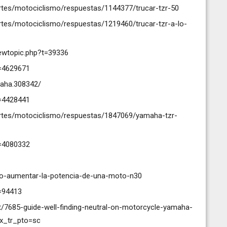
rtes/motociclismo/respuestas/1144377/trucar-tzr-50
tes/motociclismo/respuestas/1219460/trucar-tzr-a-lo-
ewtopic.php?t=39336
t=4629671
maha.308342/
t=4428441
rtes/motociclismo/respuestas/1847069/yamaha-tzr-
t=4080332
mo-aumentar-la-potencia-de-una-moto-n30
t=94413
t/7685-guide-well-finding-neutral-on-motorcycle-yamaha-
_x_tr_pto=sc