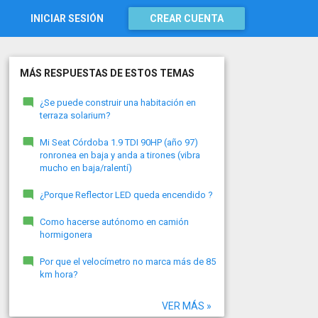
INICIAR SESIÓN
CREAR CUENTA
MÁS RESPUESTAS DE ESTOS TEMAS
¿Se puede construir una habitación en
terraza solarium?
Mi Seat Córdoba 1.9 TDI 90HP (año 97)
ronronea en baja y anda a tirones (vibra
mucho en baja/ralentí)
¿Porque Reflector LED queda encendido ?
Como hacerse autónomo en camión
hormigonera
Por que el velocímetro no marca más de 85
km hora?
VER MÁS »