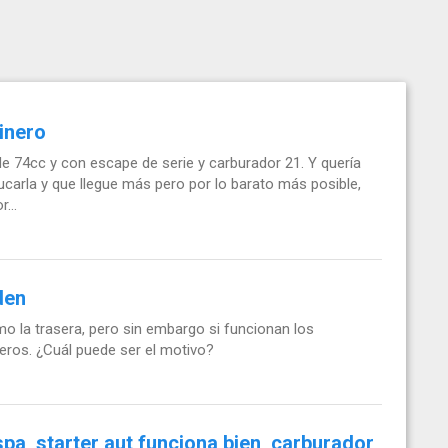
inero
 74cc y con escape de serie y carburador 21. Y quería
ucarla y que llegue más pero por lo barato más posible,
...
den
o la trasera, pero sin embargo si funcionan los
eros. ¿Cuál puede ser el motivo?
a, starter aut funciona bien, carburador