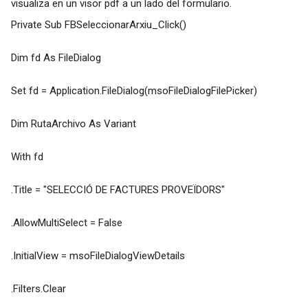
visualiza en un visor pdf a un lado del formulario.
Private Sub FBSeleccionarArxiu_Click()
Dim fd As FileDialog
Set fd = Application.FileDialog(msoFileDialogFilePicker)
Dim RutaArchivo As Variant
With fd
.Title = "SELECCIÓ DE FACTURES PROVEÏDORS"
.AllowMultiSelect = False
.InitialView = msoFileDialogViewDetails
.Filters.Clear