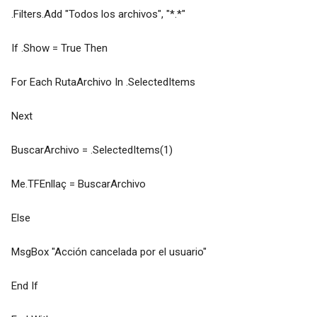
.Filters.Add "Todos los archivos", "*.*"
If .Show = True Then
For Each RutaArchivo In .SelectedItems
Next
BuscarArchivo = .SelectedItems(1)
Me.TFEnllaç = BuscarArchivo
Else
MsgBox "Acción cancelada por el usuario"
End If