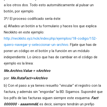
a los otros dos. Todo esto automáticamente al pulsar un
botón, por ejemplo.
3º/ El proceso codificado sería éste:
a) Añades un botón a tu formulario y haces los que explica
Neckkito en este ejemplo:
http://neckkito.xyz/nck/index.php/ejemplos/18-codigo/152-
quiero-navegar-y-seleccionar-un-archivo
. Fíjate que has de
poner un código en el botón y la función en un módulo
independiente. Lo único que has de cambiar en el código de
ejemplo es la linea:
Me.Archivo.Value = vArchivo
por:
Me.RutaFact=vArchivo
b) Con el paso a ya tienes resuelto "vincular" el registro con la
factura, y además sin "engordar" la BD. Sigamos. Supondré que
los pdfs de las facturas siguen siempre este esquema:
Fact
000000 - aaaammdd
, es decir, siempre tendrán un prefijo