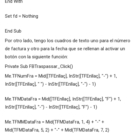
End With
Set fd = Nothing
End Sub
Por otro lado, tengo los cuadros de texto uno para el número
de factura y otro para la fecha que se rellenan al activar un
botón con la siguiente función:
Private Sub FBTraspassar_Click()
Me.TFNumFra = Mid([TFEnllaç], InStr([TFEnllaç], "-") + 1,
InStr([TFEnllaç], " ") - InStr([TFEnllaç], "-") - 1)
Me.TFMDataFra = Mid([TFEnllaç], InStr([TFEnllaç], "F") + 1,
InStr([TFEnllaç], "-") - InStr([TFEnllaç], "F") - 1)
Me.TFMMDataFra = Mid(TFMDataFra, 1, 4) + "-" +
Mid(TFMDataFra, 5, 2) + "-" + Mid(TFMDataFra, 7, 2)