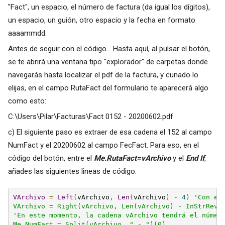
"Fact", un espacio, el número de factura (da igual los dígitos),
un espacio, un guión, otro espacio y la fecha en formato
aaaammdd.
Antes de seguir con el código... Hasta aquí, al pulsar el botón,
se te abrirá una ventana tipo "explorador" de carpetas donde
navegarás hasta localizar el pdf de la factura, y cunado lo
elijas, en el campo RutaFact del formulario te aparecerá algo
como esto:
C:\Users\Pilar\Facturas\Fact 0152 - 20200602.pdf
c) El siguiente paso es extraer de esa cadena el 152 al campo
NumFact y el 20200602 al campo FecFact. Para eso, en el
código del botón, entre el
Me.RutaFact=vArchivo
y el
End If
,
añades las siguientes lineas de código:
VArchivo
=
Left
(
vArchivo
,
Len
(
vArchivo
)
-
4
)
'Con es
VArchivo = Right(vArchivo, Len(vArchivo) - InStrRev(
'En este momento, la cadena vArchivo tendrá el número
Me.NumFact = Split(vArchivo, " - ")(0)
