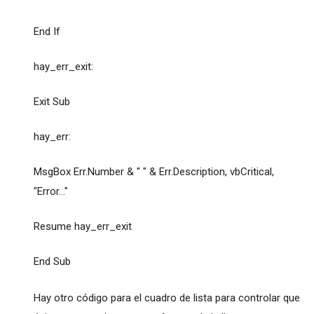
End If
hay_err_exit:
Exit Sub
hay_err:
MsgBox Err.Number & " " & Err.Description, vbCritical,
"Error..."
Resume hay_err_exit
End Sub
Hay otro código para el cuadro de lista para controlar que