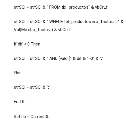
strSQl = strSQl & " FROM tbl_productos" & vbCrLf
strSQl = strSQl & " WHERE tbl_productos.nro_factura =" &
Val(Me.cbo_factura) & vbCrLf
If dif < 0 Then
strSQl = strSQl & " AND [valor]" & dif & ">0" & ";"
Else
strSQl = strSQl & ";"
End If
Set db = CurrentDb