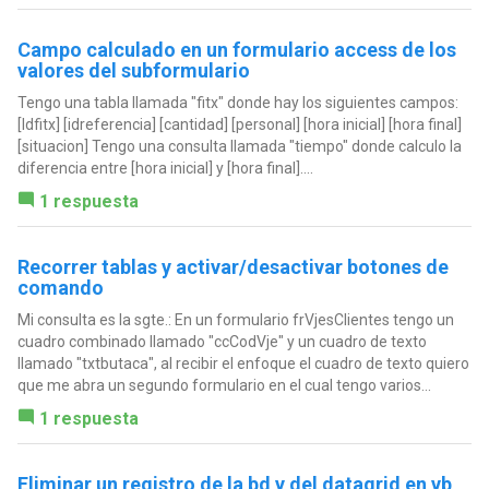
Campo calculado en un formulario access de los
valores del subformulario
Tengo una tabla llamada "fitx" donde hay los siguientes campos:
[Idfitx] [idreferencia] [cantidad] [personal] [hora inicial] [hora final]
[situacion] Tengo una consulta llamada "tiempo" donde calculo la
diferencia entre [hora inicial] y [hora final]....
1 respuesta
Recorrer tablas y activar/desactivar botones de
comando
Mi consulta es la sgte.: En un formulario frVjesClientes tengo un
cuadro combinado llamado "ccCodVje" y un cuadro de texto
llamado "txtbutaca", al recibir el enfoque el cuadro de texto quiero
que me abra un segundo formulario en el cual tengo varios...
1 respuesta
Eliminar un registro de la bd y del datagrid en vb