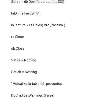
Set rs = db.OpenRecordset(strSQl)
lnID = rs.Fields("id")
lnFactura = rs.Fields("nro_factura")
rs.Close
db.Close
Set rs = Nothing
Set db = Nothing
' Actualizo la tabla tbl_productos
DoCmd.SetWarnings (False)