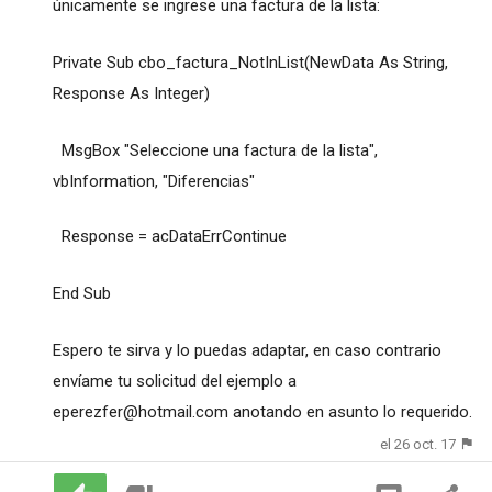
únicamente se ingrese una factura de la lista:
Private Sub cbo_factura_NotInList(NewData As String,
Response As Integer)
MsgBox "Seleccione una factura de la lista",
vbInformation, "Diferencias"
Response = acDataErrContinue
End Sub
Espero te sirva y lo puedas adaptar, en caso contrario
envíame tu solicitud del ejemplo a
eperezfer@hotmail.com
anotando en asunto lo requerido.
el 26 oct. 17