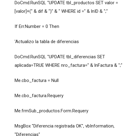
DoCmd.RunSQL "UPDATE tbl_productos SET valor =
[valor]+(" & dif & ")" & " WHERE id =" & lnID & ";"
If Err.Number = 0 Then
'Actualizo la tabla de diferencias
DoCmd.RunSQL "UPDATE tbl_diferencias SET
aplicada=TRUE WHERE nro_factura=" & lnFactura & ";"
Me.cbo_factura = Null
Me.cbo_factura.Requery
Me.frmSub_productos.Form.Requery
MsgBox "Diferencia registrada OK", vbInformation,
"Diferencias"