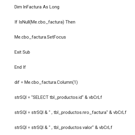
Dim lnFactura As Long
If IsNull(Me.cbo_factura) Then
Me.cbo_factura.SetFocus
Exit Sub
End If
dif = Me.cbo_factura.Column(1)
strSQl = "SELECT tbl_productos.id" & vbCrLf
strSQl = strSQl & " , tbl_productos.nro_factura" & vbCrLf
strSQl = strSQl & " , tbl_productos.valor" & vbCrLf