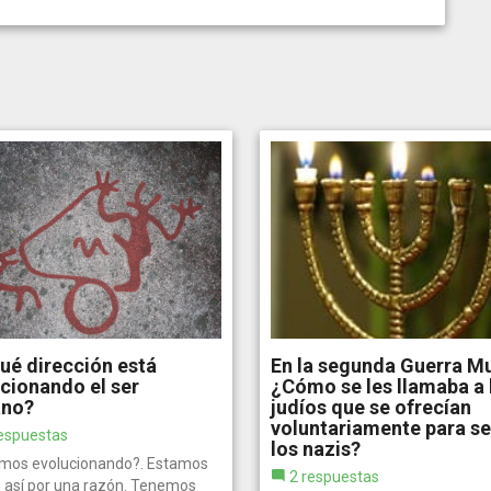
ué dirección está
En la segunda Guerra M
cionando el ser
¿Cómo se les llamaba a 
no?
judíos que se ofrecían
voluntariamente para ser
espuestas
los nazis?
mos evolucionando?. Estamos
2 respuestas
 así por una razón. Tenemos