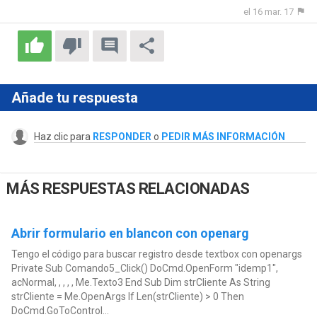
el 16 mar. 17
Añade tu respuesta
Haz clic para
RESPONDER
o
PEDIR MÁS INFORMACIÓN
MÁS RESPUESTAS RELACIONADAS
Abrir formulario en blancon con openarg
Tengo el código para buscar registro desde textbox con openargs
Private Sub Comando5_Click() DoCmd.OpenForm "idemp1",
acNormal, , , , , Me.Texto3 End Sub Dim strCliente As String
strCliente = Me.OpenArgs If Len(strCliente) > 0 Then
DoCmd.GoToControl...