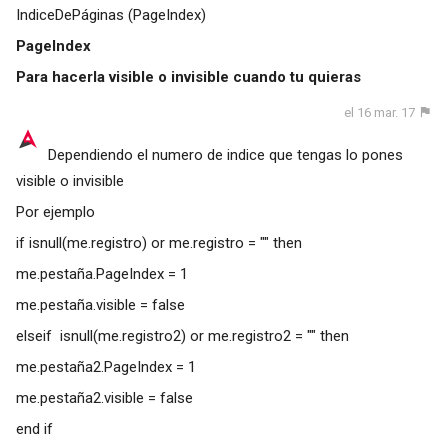
IndiceDePáginas (PageIndex)
PageIndex
Para hacerla visible o invisible cuando tu quieras
el 16 mar. 17
Dependiendo el numero de indice que tengas lo pones
visible o invisible
Por ejemplo
if isnull(me.registro) or me.registro = "" then
me.pestaña.PageIndex = 1
me.pestaña.visible = false
elseif isnull(me.registro2) or me.registro2 = "" then
me.pestaña2.PageIndex = 1
me.pestaña2.visible = false
end if