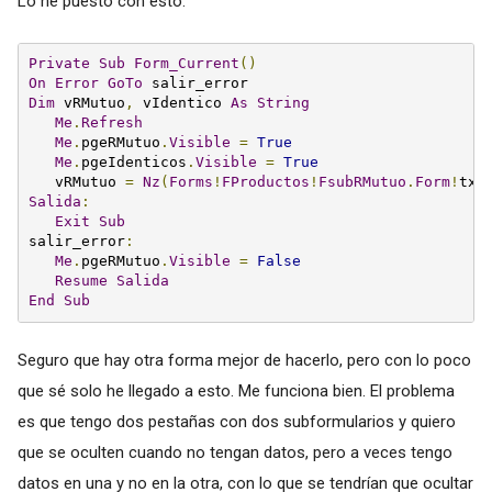
Lo he puesto con esto:
Private
Sub
Form_Current
()
On
Error
GoTo
Dim
 vRMutuo
,
 vIdentico 
As
String
Me
.
Refresh
Me
.
pgeRMutuo
.
Visible
=
True
Me
.
pgeIdenticos
.
Visible
=
True
   vRMutuo 
=
Nz
(
Forms
!
FProductos
!
FsubRMutuo
.
Form
!
txt
Salida
:
Exit
Sub
salir_error
:
Me
.
pgeRMutuo
.
Visible
=
False
Resume
Salida
End
Sub
Seguro que hay otra forma mejor de hacerlo, pero con lo poco
que sé solo he llegado a esto. Me funciona bien. El problema
es que tengo dos pestañas con dos subformularios y quiero
que se oculten cuando no tengan datos, pero a veces tengo
datos en una y no en la otra, con lo que se tendrían que ocultar