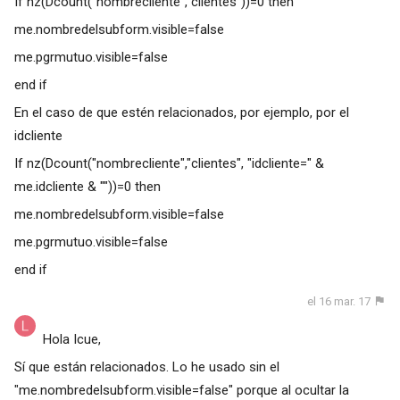
If nz(Dcount("nombrecliente","clientes"))=0 then
me.nombredelsubform.visible=false
me.pgrmutuo.visible=false
end if
En el caso de que estén relacionados, por ejemplo, por el
idcliente
If nz(Dcount("nombrecliente","clientes", "idcliente=" &
me.idcliente & ""))=0 then
me.nombredelsubform.visible=false
me.pgrmutuo.visible=false
end if
el 16 mar. 17
Hola Icue,
Sí que están relacionados. Lo he usado sin el
"me.nombredelsubform.visible=false" porque al ocultar la