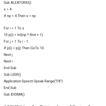
Sub ALEATORIO()
s = 4
If np < 4 Then s = np
For i = 1 To s
10 p(i) = Int(np * Rnd + 1)
For j = 1 To i - 1
If p(i) = p(j) Then GoTo 10
Next j
Next i
End Sub
Sub LEER()
Application.Speech.Speak Range("F8")
End Sub
Sub IDIOMA()