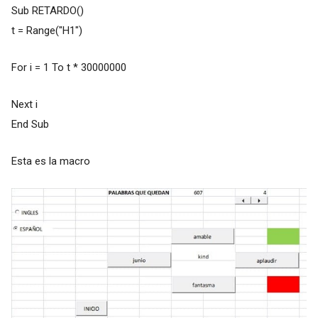
Sub RETARDO()
t = Range("H1")
For i = 1 To t * 30000000
Next i
End Sub
Esta es la macro