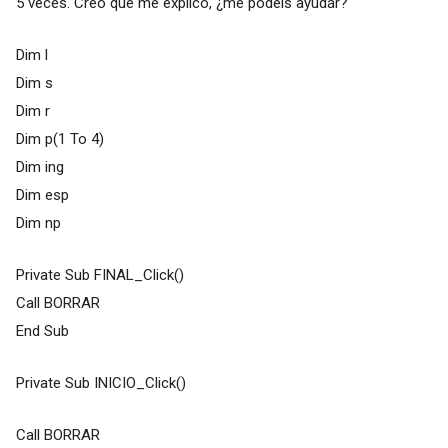
5 veces. Creo que me explico, ¿me podéis ayudar?
Dim l
Dim s
Dim r
Dim p(1 To 4)
Dim ing
Dim esp
Dim np
Private Sub FINAL_Click()
Call BORRAR
End Sub
Private Sub INICIO_Click()
Call BORRAR