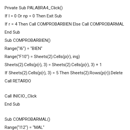
Private Sub PALABRA4_Click()
If l = 0 Or np = 0 Then Exit Sub
If r = 4 Then Call COMPROBARBIEN Else Call COMPROBARMAL
End Sub
Sub COMPROBARBIEN()
Range("I6") = "BIEN"
Range("F10") = Sheets(2).Cells(p(r), ing)
Sheets(2).Cells(p(r), 3) = Sheets(2).Cells(p(r), 3) + 1
If Sheets(2).Cells(p(r), 3) = 5 Then Sheets(2).Rows(p(r)).Delete
Call RETARDO
Call INICIO_Click
End Sub
Sub COMPROBARMAL()
Range("I12") = "MAL"