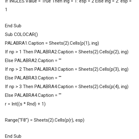
If INGLES.Value = True Then ing = 1: esp = 2 Else ing = 2: esp =
1
End Sub
Sub COLOCAR()
PALABRA1.Caption = Sheets(2).Cells(p(1), ing)
If np > 1 Then PALABRA2.Caption = Sheets(2).Cells(p(2), ing)
Else PALABRA2.Caption = ""
If np > 2 Then PALABRA3.Caption = Sheets(2).Cells(p(3), ing)
Else PALABRA3.Caption = ""
If np > 3 Then PALABRA4.Caption = Sheets(2).Cells(p(4), ing)
Else PALABRA4.Caption = ""
r = Int((s * Rnd) + 1)
Range("F8") = Sheets(2).Cells(p(r), esp)
End Sub