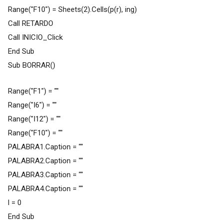
Range("F10") = Sheets(2).Cells(p(r), ing)
Call RETARDO
Call INICIO_Click
End Sub
Sub BORRAR()
Range("F1") = ""
Range("I6") = ""
Range("I12") = ""
Range("F10") = ""
PALABRA1.Caption = ""
PALABRA2.Caption = ""
PALABRA3.Caption = ""
PALABRA4.Caption = ""
l = 0
End Sub