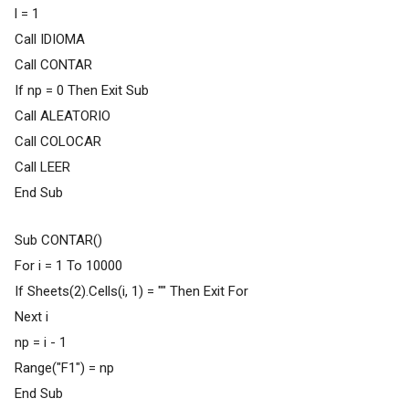
l = 1
Call IDIOMA
Call CONTAR
If np = 0 Then Exit Sub
Call ALEATORIO
Call COLOCAR
Call LEER
End Sub
Sub CONTAR()
For i = 1 To 10000
If Sheets(2).Cells(i, 1) = "" Then Exit For
Next i
np = i - 1
Range("F1") = np
End Sub