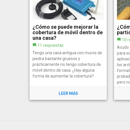
¿Cómo se puede mejorar la
¿Cóm
cobertura de móvil dentro de
parti
una casa?
10 r
11 respuestas
Acudo 
Tengo una casa antigua con muros de
para so
piedra bastante gruesos y
aplica
prácticamente no tengo cobertura de
los arc
móvil dentro de casa. ¿Hay alguna
format
forma de aumentar la cobertura?
probado
pero no
almace
LEER MÁS