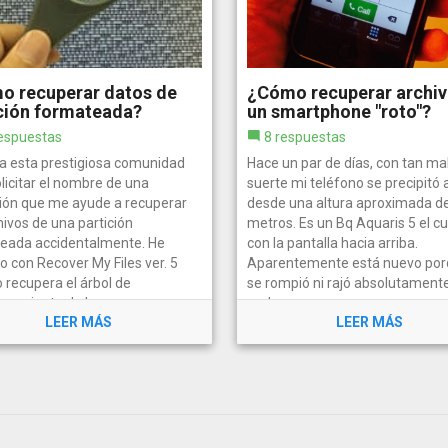
o recuperar datos de
¿Cómo recuperar archiv
ción formateada?
un smartphone "roto"?
espuestas
8 respuestas
a esta prestigiosa comunidad
Hace un par de días, con tan ma
licitar el nombre de una
suerte mi teléfono se precipitó a
ción que me ayude a recuperar
desde una altura aproximada d
hivos de una partición
metros. Es un Bq Aquaris 5 el cu
eada accidentalmente. He
con la pantalla hacia arriba.
 con Recover My Files ver. 5
Aparentemente está nuevo por
 recupera el árbol de
se rompió ni rajó absolutament
namiento de los...
nada,...
LEER MÁS
LEER MÁS