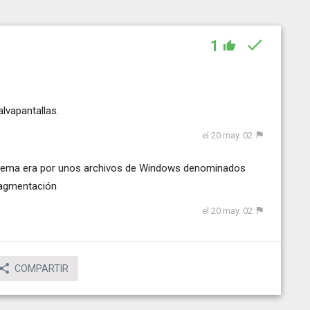
1
lvapantallas.
el 20 may. 02
l tema era por unos archivos de Windows denominados
ragmentación
el 20 may. 02
COMPARTIR