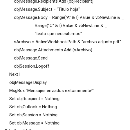
objMessage.Recipients.Add (objRecipient)
objMessage.Subject = "Titulo hoja"
objMessage.Body = Range("A" & I).Value & vbNewLine & _
Range("C" & I).Value & vbNewLine & _
"texto que necesitemos"
sArchivo = ActiveWorkbook.Path & "archivo adjunto.pdf"
objMessage.Attachments.Add (sArchivo)
objMessage.Send
objSession.Logoff
Next I
objMessage.Display
MsgBox "Mensajes enviados exitosamente!"
Set objRecipient = Nothing
Set objOutlook = Nothing
Set objSession = Nothing
Set objMessage = Nothing