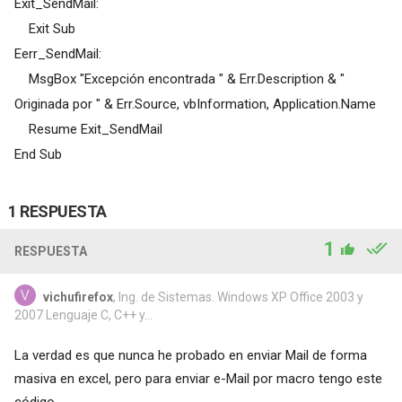
Exit_SendMail:
Exit Sub
Eerr_SendMail:
MsgBox "Excepción encontrada " & Err.Description & "
Originada por " & Err.Source, vbInformation, Application.Name
Resume Exit_SendMail
End Sub
1 RESPUESTA
1
RESPUESTA
vichufirefox
, Ing. de Sistemas. Windows XP Office 2003 y
2007 Lenguaje C, C++ y...
La verdad es que nunca he probado en enviar Mail de forma
masiva en excel, pero para enviar e-Mail por macro tengo este
código