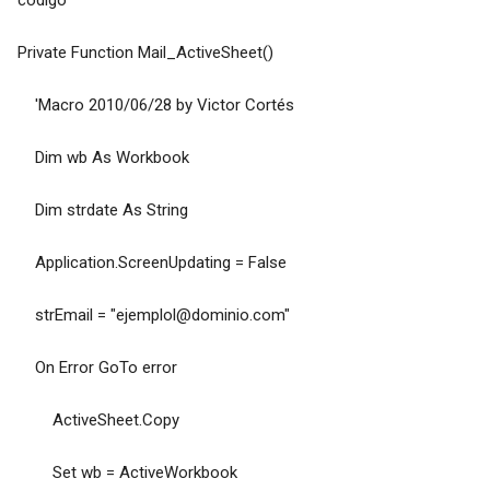
Private Function Mail_ActiveSheet()
'Macro 2010/06/28 by Victor Cortés
Dim wb As Workbook
Dim strdate As String
Application.ScreenUpdating = False
strEmail = "
ejemplol@dominio.com
"
On Error GoTo error
ActiveSheet.Copy
Set wb = ActiveWorkbook