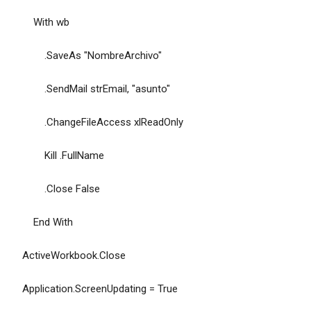
With wb
.SaveAs "NombreArchivo"
.SendMail strEmail, "asunto"
.ChangeFileAccess xlReadOnly
Kill .FullName
.Close False
End With
ActiveWorkbook.Close
Application.ScreenUpdating = True