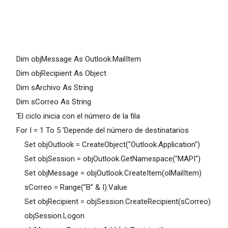
Dim objMessage As Outlook.MailItem
Dim objRecipient As Object
Dim sArchivo As String
Dim sCorreo As String
'El ciclo inicia con el número de la fila
For I = 1 To 5 'Depende del número de destinatarios
Set objOutlook = CreateObject("Outlook.Application")
Set objSession = objOutlook.GetNamespace("MAPI")
Set objMessage = objOutlook.CreateItem(olMailItem)
sCorreo = Range("B" & I).Value
Set objRecipient = objSession.CreateRecipient(sCorreo)
objSession.Logon