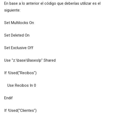
En base a lo anterior el código que deberías utilizar es el
siguiente:
Set Multilocks On
Set Deleted On
Set Exclusive Off
Use "z:\base\BasesIp" Shared
If !Used("Recibos")
Use Recibos In 0
Endif
If !Used("Clientes")