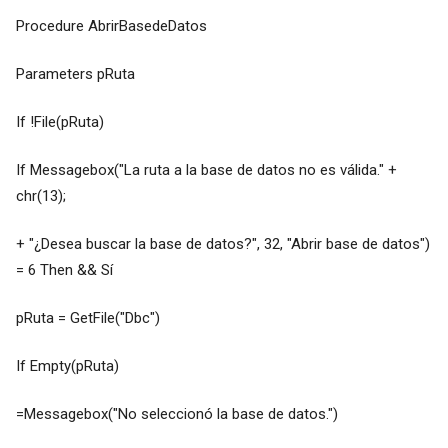
Procedure AbrirBasedeDatos
Parameters pRuta
If !File(pRuta)
If Messagebox("La ruta a la base de datos no es válida." +
chr(13);
+ "¿Desea buscar la base de datos?", 32, "Abrir base de datos")
= 6 Then && Sí
pRuta = GetFile("Dbc")
If Empty(pRuta)
=Messagebox("No seleccionó la base de datos.")