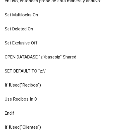
en uso, entonces probé de esta manera y anduvo:
Set Multilocks On
Set Deleted On
Set Exclusive Off
OPEN DATABASE "z:\basesip" Shared
SET DEFAULT TO "z:\"
If !Used("Recibos")
Use Recibos In 0
Endif
If !Used("Clientes")