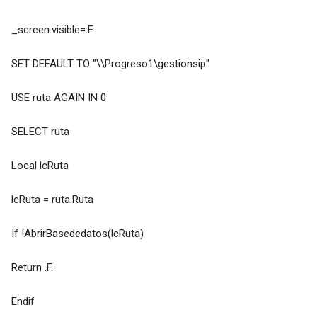
_screen.visible=.F.
SET DEFAULT TO "\\Progreso1\gestionsip"
USE ruta AGAIN IN 0
SELECT ruta
Local lcRuta
lcRuta = ruta.Ruta
If !AbrirBasededatos(lcRuta)
Return .F.
Endif