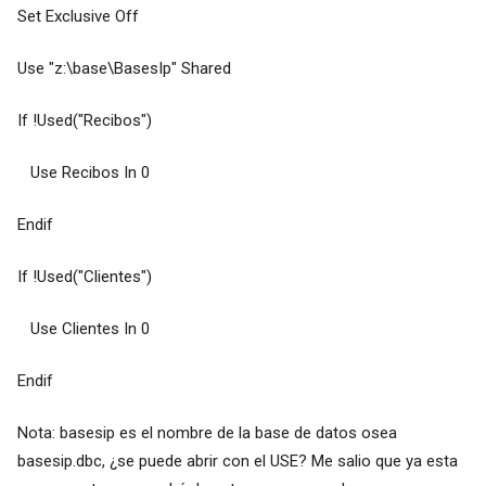
Set Exclusive Off
Use "z:\base\BasesIp" Shared
If !Used("Recibos")
Use Recibos In 0
Endif
If !Used("Clientes")
Use Clientes In 0
Endif
Nota: basesip es el nombre de la base de datos osea
basesip.dbc, ¿se puede abrir con el USE? Me salio que ya esta