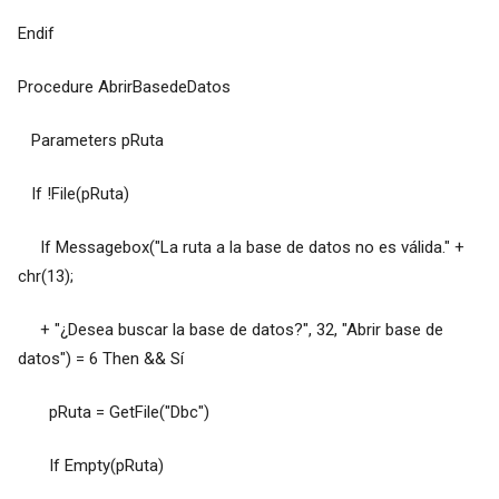
Endif
Procedure AbrirBasedeDatos
Parameters pRuta
If !File(pRuta)
If Messagebox("La ruta a la base de datos no es válida." +
chr(13);
+ "¿Desea buscar la base de datos?", 32, "Abrir base de
datos") = 6 Then && Sí
pRuta = GetFile("Dbc")
If Empty(pRuta)