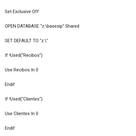
Set Exclusive Off
OPEN DATABASE "z:\basesip" Shared
SET DEFAULT TO "z:\"
If !Used("Recibos")
Use Recibos In 0
Endif
If !Used("Clientes")
Use Clientes In 0
Endif