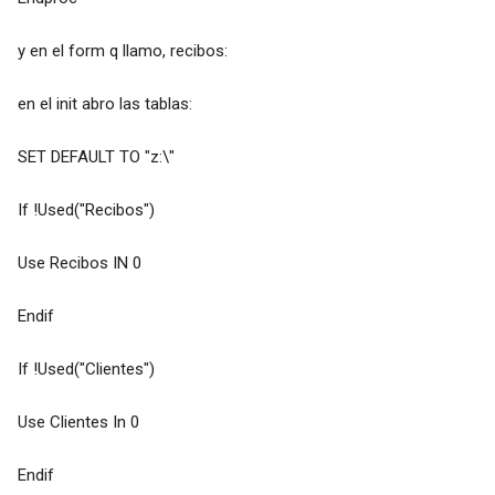
y en el form q llamo, recibos:
en el init abro las tablas:
SET DEFAULT TO "z:\"
If !Used("Recibos")
Use Recibos IN 0
Endif
If !Used("Clientes")
Use Clientes In 0
Endif