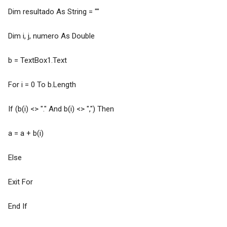
Dim resultado As String = ""
Dim i, j, numero As Double
b = TextBox1.Text
For i = 0 To b.Length
If (b(i) <> "." And b(i) <> ",") Then
a = a + b(i)
Else
Exit For
End If