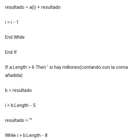
resultado = a(i) + resultado
i = i - 1
End While
End If
If a.Length > 6 Then ' si hay millones(contando con la coma
añadida)
b = resultado
i = b.Length - 5
resultado = ""
While i > b.Length - 8