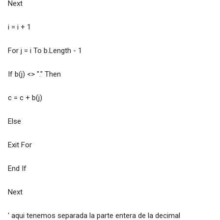
Next
i = i + 1
For j = i To b.Length - 1
If b(j) <> "." Then
c = c + b(j)
Else
Exit For
End If
Next
' aqui tenemos separada la parte entera de la decimal