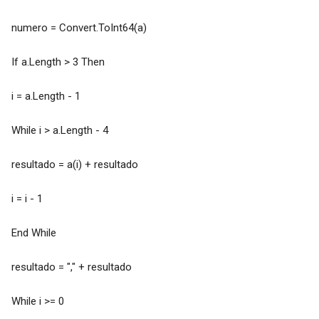
numero = Convert.ToInt64(a)
If a.Length > 3 Then
i = a.Length - 1
While i > a.Length - 4
resultado = a(i) + resultado
i = i - 1
End While
resultado = "," + resultado
While i >= 0