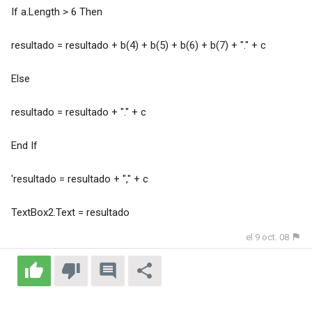
If a.Length > 6 Then
resultado = resultado + b(4) + b(5) + b(6) + b(7) + "." + c
Else
resultado = resultado + "." + c
End If
'resultado = resultado + "," + c
TextBox2.Text = resultado
el 9 oct. 08