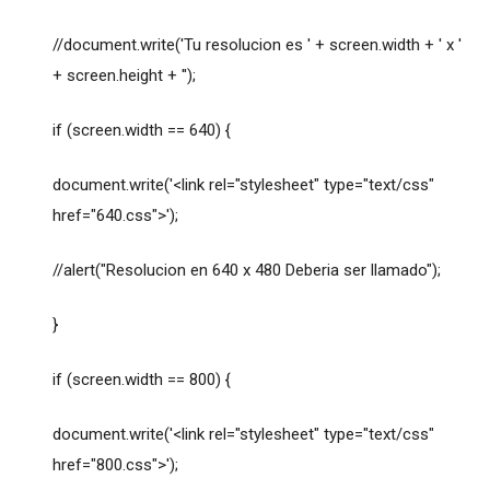
//document.write('Tu resolucion es ' + screen.width + ' x '
+ screen.height + '');
if (screen.width == 640) {
document.write('<link rel="stylesheet" type="text/css"
href="640.css">');
//alert("Resolucion en 640 x 480 Deberia ser llamado");
}
if (screen.width == 800) {
document.write('<link rel="stylesheet" type="text/css"
href="800.css">');