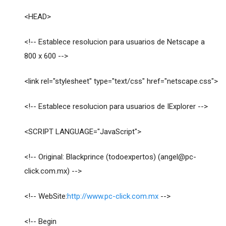
<HEAD>
<!-- Establece resolucion para usuarios de Netscape a
800 x 600 -->
<link rel="stylesheet" type="text/css" href="netscape.css">
<!-- Establece resolucion para usuarios de IExplorer -->
<SCRIPT LANGUAGE="JavaScript">
<!-- Original: Blackprince (todoexpertos) (
angel@pc-
click.com.mx
) -->
<!-- WebSite:
http://www.pc-click.com.mx
-->
<!-- Begin