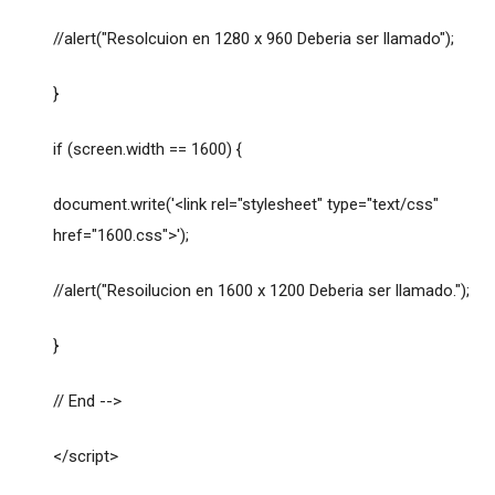
//alert("Resolcuion en 1280 x 960 Deberia ser llamado");
}
if (screen.width == 1600) {
document.write('<link rel="stylesheet" type="text/css"
href="1600.css">');
//alert("Resoilucion en 1600 x 1200 Deberia ser llamado.");
}
// End -->
</script>