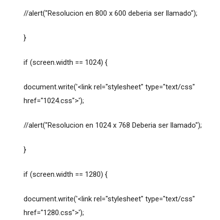
//alert("Resolucion en 800 x 600 deberia ser llamado");
}
if (screen.width == 1024) {
document.write('<link rel="stylesheet" type="text/css"
href="1024.css">');
//alert("Resolucion en 1024 x 768 Deberia ser llamado");
}
if (screen.width == 1280) {
document.write('<link rel="stylesheet" type="text/css"
href="1280.css">');