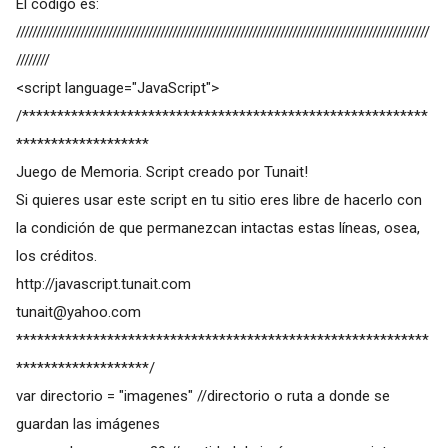
El código es:
///////////////////////////////////////////////////////////////////////////////////////////////////////
////////
<script language="JavaScript">
/**********************************************************
*******************
Juego de Memoria. Script creado por Tunait!
Si quieres usar este script en tu sitio eres libre de hacerlo con
la condición de que permanezcan intactas estas líneas, osea,
los créditos.
http://javascript.tunait.com
tunait@yahoo.com
***********************************************************
*******************/
var directorio = "imagenes" //directorio o ruta a donde se
guardan las imágenes