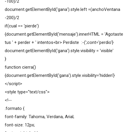
-100)/2
document.getElementById('gana').style.left =(anchoVentana
-200)/2
if(cual == 'pierde')
{document.getElementById('mensaje').innerHTML = 'Agotaste
tus ' + perder + ' intentos<br> Perdiste :-(';cont='perdio'}
document.getElementById('gana').style.visibility = 'visible'
}
function cierra()
{document.getElementById('gana').style.visibility='hidden'}
</script>
<style type="text/css">
<!--
.formato {
font-family: Tahoma, Verdana, Arial;
font-size: 12px;