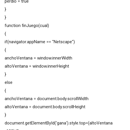
perdio = true
}
}
function finJuego(cual)
{
if(navigator.appName == "Netscape")
{
anchoVentana = window.innerWidth
altoVentana = window.innerHeight
}
else
{
anchoVentana = document.body.scrollWidth
altoVentana = document.body.scrollHeight
}
document.getElementById('gana').style.top=(altoVentana