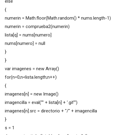
else
{
numerin = Math.floor(Math.random() * nums.length-1)
numerin = comprueba2(numerin)
lista[q] = nums[numero]
nums[numero] = null
}
}
var imagenes = new Array()
for(n=0;n<lista.length;n++)
{
imagenes[n] = new Image()
imagencilla = eval('"' + lista[n] + '.gif"')
imagenes[n].src = directorio + "/" + imagencilla
}
s = 1