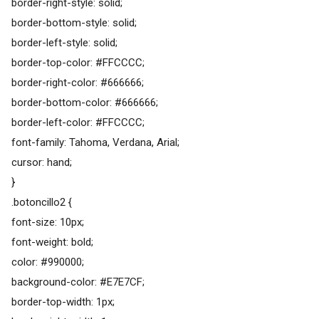
border-right-style: solid;
border-bottom-style: solid;
border-left-style: solid;
border-top-color: #FFCCCC;
border-right-color: #666666;
border-bottom-color: #666666;
border-left-color: #FFCCCC;
font-family: Tahoma, Verdana, Arial;
cursor: hand;
}
.botoncillo2 {
font-size: 10px;
font-weight: bold;
color: #990000;
background-color: #E7E7CF;
border-top-width: 1px;