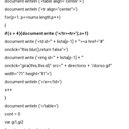
document.writeln ('<table align="center">')
document.writeln ('<tr align="center">')
for(p=1; p<=nums.length;p++)
{
if(s > 4){document.write ('</tr><tr>');s=1}
document.write ('<td id="' + lista[p-1] + '"><a href="#"
onclick="this.blur();return false">')
document.write ('<img id="' + lista[p-1] + '"
onclick="gira(this,this.id)" src="' + directorio + '/dorso.gif"
width="71" height="81">')
document.writeln ('</a></td>')
s++
}
document.writeln ('</table>')
cont = 0
var gi1,gi2