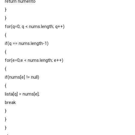
return numerito
}
}
for(q=0; q < nums.length; q++)
{
if(q == nums.length-1)
{
for(e=0;e < nums.length; e++)
{
if(nums[e] != null)
{
lista[q] = nums[e];
break
}
}
}