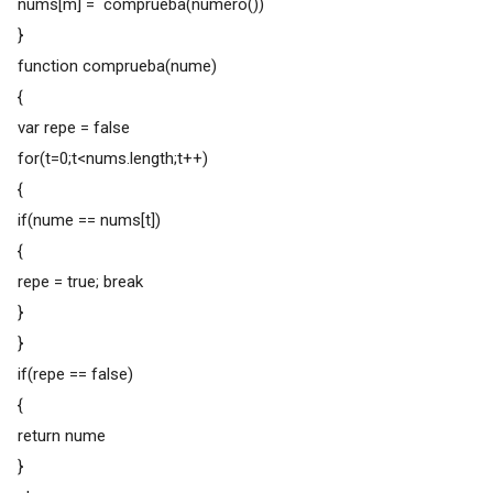
nums[m] = comprueba(numero())
}
function comprueba(nume)
{
var repe = false
for(t=0;t<nums.length;t++)
{
if(nume == nums[t])
{
repe = true; break
}
}
if(repe == false)
{
return nume
}