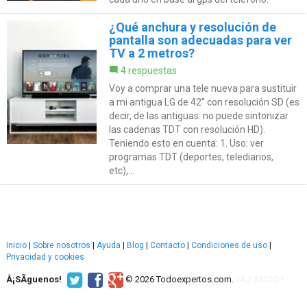
¿Qué anchura y resolución de
pantalla son adecuadas para ver
TV a 2 metros?
4 respuestas
Voy a comprar una tele nueva para sustituir
a mi antigua LG de 42" con resolución SD (es
decir, de las antiguas: no puede sintonizar
las cadenas TDT con resolución HD).
Teniendo esto en cuenta: 1. Uso: ver
programas TDT (deportes, telediarios,
etc),...
Inicio
|
Sobre nosotros
|
Ayuda
|
Blog
|
Contacto
|
Condiciones de uso
|
Privacidad y cookies
Â¡SÃ­guenos!
© 2026 Todoexpertos.com.
v4.2.51120.1