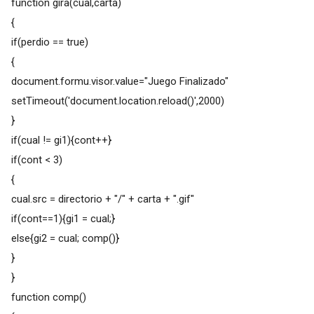
function gira(cual,carta)
{
if(perdio == true)
{
document.formu.visor.value="Juego Finalizado"
setTimeout('document.location.reload()',2000)
}
if(cual != gi1){cont++}
if(cont < 3)
{
cual.src = directorio + "/" + carta + ".gif"
if(cont==1){gi1 = cual;}
else{gi2 = cual; comp()}
}
}
function comp()