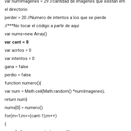
var numImagenes = 29 //cantidad de imágenes que existan em
el directorio
perder = 20 //Numero de intentos a los que se pierde
//***No tocar el código a partir de aquí
var nums=new Array()
var cant = 8
var acrtos = 0
var intentos = 0
gana = false
perdio = false
function numero(){
var num = Math.ceil(Math.random() *numImagenes);
return num}
nums[0] = numero()
for(m=1;m<=(cant-1);m++)
{