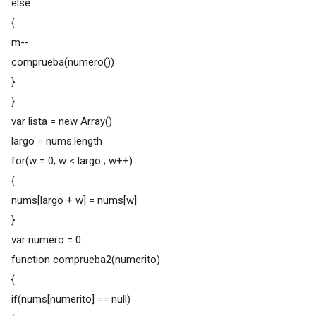
else
{
m--
comprueba(numero())
}
}
var lista = new Array()
largo = nums.length
for(w = 0; w < largo ; w++)
{
nums[largo + w] = nums[w]
}
var numero = 0
function comprueba2(numerito)
{
if(nums[numerito] == null)