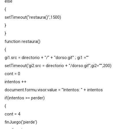
else
{
setTimeout("restaura()",1500)
}
}
function restaura()
{
gi1.src = directorio + "/" + "dorso.gif" ; gi1 =""
setTimeout('gi2.src = directorio + "/dorso.gif";gi2=""',200)
cont = 0
intentos ++
document.formu.visor.value = "Intentos: " + intentos
if(intentos >= perder)
{
cont = 4
finJuego('pierde')