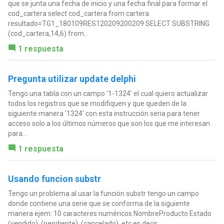
que se junta una fecha de inicio y una fecha final para formar el
cod_cartera select cod_cartera from cartera
resultado=TG1_180109RES120209200209 SELECT SUBSTRING
(cod_cartera,14,6) from...
1 respuesta
Pregunta utilizar update delphi
Tengo una tabla con un campo '1-1324' el cual quiero actualizar
todos los registros que se modifiquen y que queden de la
siguiente manera '1324' con esta instrucción seria para tener
acceso solo a los últimos números que son los que me interesan
para...
1 respuesta
Usando funcion substr
Tengo un problema al usar la función substr tengo un campo
donde contiene una serie que se conforma de la siguiente
manera ejem: 10 caracteres numéricos NombreProducto Estado
(vendido), (pendiente), (cancelado), etc es decir...