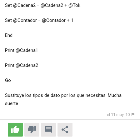
Set @Cadena2 = @Cadena2 + @Tok
Set @Contador = @Contador + 1
End
Print @Cadena1
Print @Cadena2
Go
Sustituye los tipos de dato por los que necesitas. Mucha
suerte
el 11 may. 10