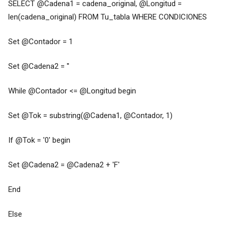
SELECT @Cadena1 = cadena_original, @Longitud =
len(cadena_original) FROM Tu_tabla WHERE CONDICIONES
Set @Contador = 1
Set @Cadena2 = ''
While @Contador <= @Longitud begin
Set @Tok = substring(@Cadena1, @Contador, 1)
If @Tok = '0' begin
Set @Cadena2 = @Cadena2 + 'F'
End
Else