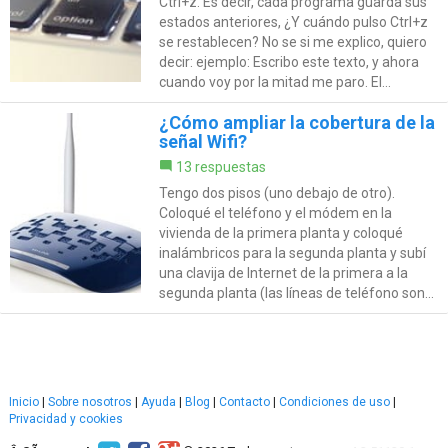
Ctrl+z. Es decir, cada programa guarda sus
estados anteriores, ¿Y cuándo pulso Ctrl+z
se restablecen? No se si me explico, quiero
decir: ejemplo: Escribo este texto, y ahora
cuando voy por la mitad me paro. El...
¿Cómo ampliar la cobertura de la
señal Wifi?
13 respuestas
Tengo dos pisos (uno debajo de otro).
Coloqué el teléfono y el módem en la
vivienda de la primera planta y coloqué
inalámbricos para la segunda planta y subí
una clavija de Internet de la primera a la
segunda planta (las líneas de teléfono son...
Inicio
|
Sobre nosotros
|
Ayuda
|
Blog
|
Contacto
|
Condiciones de uso
|
Privacidad y cookies