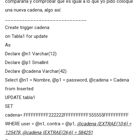
compararla y comprobar que es igual a lo que yo pido coloque
una nueva cadena, algo así:
_____________________________
Create trigger cadena
on Tabla1 for update
As
Declare @n1 Varchar(12)
Declare @p1 Smallint
Declare @cadena Varchar(42)
Select @n1 = Nombre, @p1 = password, @cadena = Cadena
from Inserted
UPDATE tabla1
SET
cadena= FFFFFFFFFF222222FFFFFFFFFF555555FFFFFFFFFF
WHERE user = @n1, contra = @p1,
@cadena (EXTRAE(10;6) =
125478, @cadena (EXTRAE(26;6) = 584251