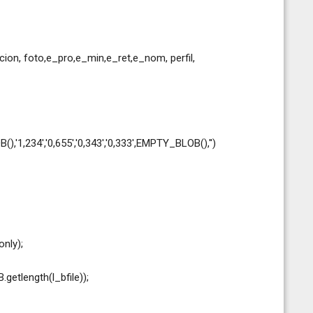
cacion, foto,e_pro,e_min,e_ret,e_nom, perfil,
B(),'1,234','0,655','0,343','0,333',EMPTY_BLOB(),'')
nly);
etlength(l_bfile));