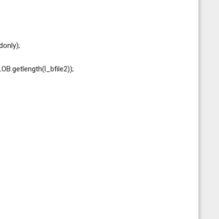
only);
B.getlength(l_bfile2));