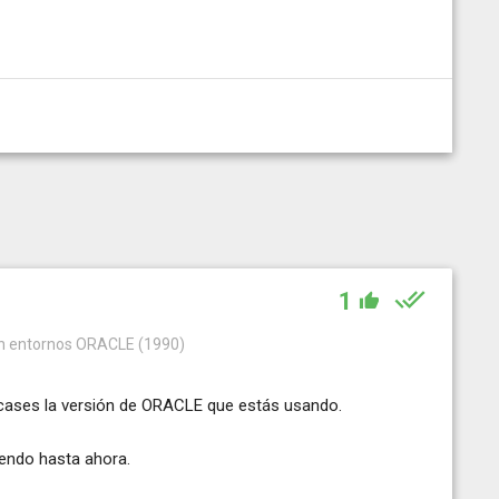
1
 en entornos ORACLE (1990)
icases la versión de ORACLE que estás usando.
iendo hasta ahora.