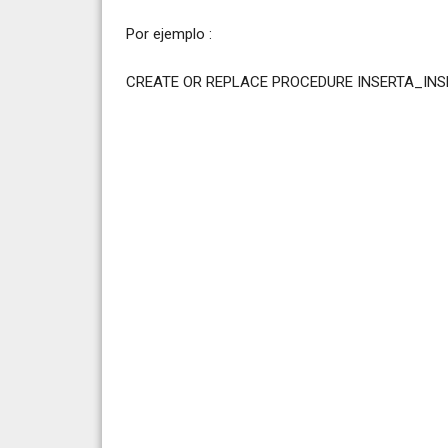
Por ejemplo :
CREATE OR REPLACE PROCEDURE INSERTA_INSP
v_Fecha VAR
v_equipo_i VA
v_tecnica_i V
v_indicacion V
v_ubicacion V
v_e_pro VAR