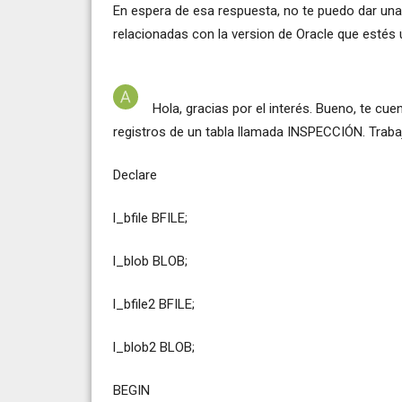
En espera de esa respuesta, no te puedo dar una 
relacionadas con la version de Oracle que estés u
Hola, gracias por el interés. Bueno, te cue
registros de un tabla llamada INSPECCIÓN. Traba
Declare
l_bfile BFILE;
l_blob BLOB;
l_bfile2 BFILE;
l_blob2 BLOB;
BEGIN