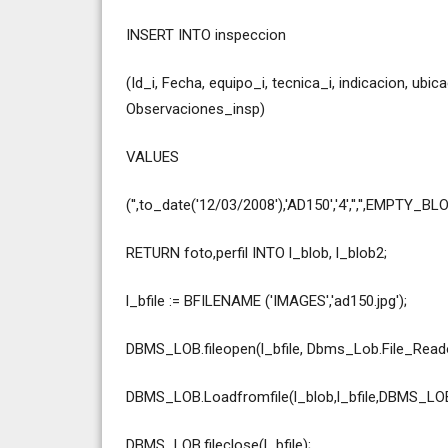
INSERT INTO inspeccion
(Id_i, Fecha, equipo_i, tecnica_i, indicacion, ubi
Observaciones_insp)
VALUES
('',to_date('12/03/2008'),'AD150','4','','',EMPTY_BLO
RETURN foto,perfil INTO l_blob, l_blob2;
l_bfile := BFILENAME ('IMAGES','ad150.jpg');
DBMS_LOB.fileopen(l_bfile, Dbms_Lob.File_Reado
DBMS_LOB.Loadfromfile(l_blob,l_bfile,DBMS_LOB.g
DBMS_LOB.fileclose(l_bfile);