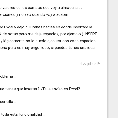
s valores de los campos que voy a almacenar, el
rciones, y no veo cuando voy a acabar...
de Excel y dejo culumnas bacías en donde insertaré la
ck de notas pero me deja espacios, por ejemplo ( INSERT
), y lógicamente no lo puedo ejecutar con esos espacios,
nciona pero es muy engorroso, si puedes tienes una idea
el 22 jul. 08
oblema ...
e tienes que insertar? ¿Te la envían en Excel?
ncillo ...
oda esta funcionalidad ...