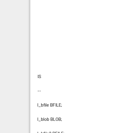
v_e_min VAR
v_e_ret VAR
v_e_nom VAR
v_Observaciones_i
IS
--
l_bfile BFILE;
l_blob BLOB;