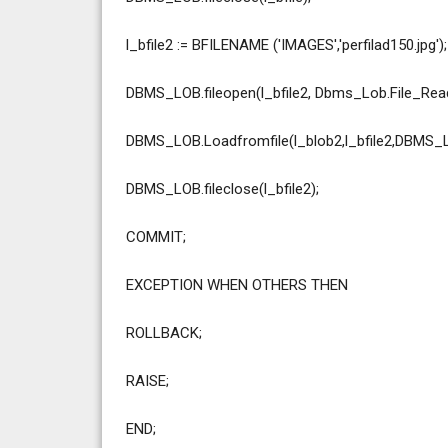
l_bfile2 := BFILENAME ('IMAGES','perfilad150.jpg');
DBMS_LOB.fileopen(l_bfile2, Dbms_Lob.File_Read
DBMS_LOB.Loadfromfile(l_blob2,l_bfile2,DBMS_LO
DBMS_LOB.fileclose(l_bfile2);
COMMIT;
EXCEPTION WHEN OTHERS THEN
ROLLBACK;
RAISE;
END;