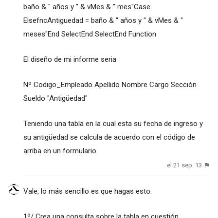
baño & " años y " & vMes & " mes"Case
ElsefncAntiguedad = baño & " años y " & vMes & "
meses"End SelectEnd SelectEnd Function
El diseño de mi informe seria
Nº Codigo_Empleado Apellido Nombre Cargo Sección
Sueldo "Antigüedad"
Teniendo una tabla en la cual esta su fecha de ingreso y
su antigüedad se calcula de acuerdo con el código de
arriba en un formulario
el 21 sep. 13
Vale, lo más sencillo es que hagas esto:
1º/ Crea una consulta sobre la tabla en cuestión,