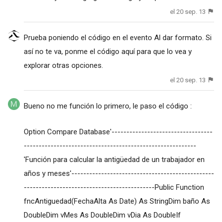
el 20 sep. 13
Prueba poniendo el código en el evento Al dar formato. Si
así no te va, ponme el código aquí para que lo vea y
explorar otras opciones.
el 20 sep. 13
Bueno no me función lo primero, le paso el código :
Option Compare Database'----------------------------------
----------------------------------------------------------
'Función para calcular la antigüedad de un trabajador en
años y meses'------------------------------------------------
--------------------------------------------Public Function
fncAntiguedad(FechaAlta As Date) As StringDim baño As
DoubleDim vMes As DoubleDim vDia As DoubleIf