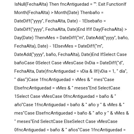
IsNull(FechaAlta) Then fncAntiguedad = "": Exit FunctionIf
Month(FechaAlta) > Month(Date) Thenbaño =
DateDiff("yyyy", FechaAlta, Date) - 1Elsebaño =
DateDiff("yyyy", FechaAlta, Date)End IfIf Day(FechaAlta) >
Day(Date) ThenvMes = DateDiff("m", DateAdd("yyyy", baño,
FechaAlta), Date) - 1ElsevMes = DateDiff("m",
DateAdd("yyyy", baño, FechaAlta), Date)End IfSelect Case
bañoCase 0Select Case vMesCase 0vDia = DateDiff("d",
FechaAlta, Date)fncAntiguedad = vDia & IIf(vDia = 1, " día",
" días")Case 1fncAntiguedad = vMes & " mes"Case
ElsefncAntiguedad = vMes & " meses"End SelectCase
1Select Case vMesCase 0fncAntiguedad = baño & "
año"Case 1fncAntiguedad = baño & " año y " & vMes & "
mes"Case ElsefncAntiguedad = baño & " año y " & vMes &
" meses"End SelectCase ElseSelect Case vMesCase
0fncAntiguedad = baño & " años"Case 1fncAntiguedad =