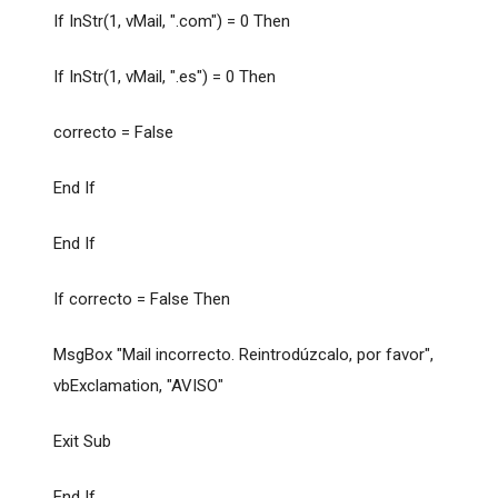
If InStr(1, vMail, ".com") = 0 Then
If InStr(1, vMail, ".es") = 0 Then
correcto = False
End If
End If
If correcto = False Then
MsgBox "Mail incorrecto. Reintrodúzcalo, por favor",
vbExclamation, "AVISO"
Exit Sub
End If