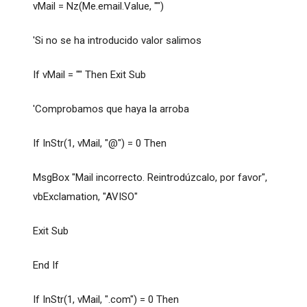
vMail = Nz(Me.email.Value, "")
'Si no se ha introducido valor salimos
If vMail = "" Then Exit Sub
'Comprobamos que haya la arroba
If InStr(1, vMail, "@") = 0 Then
MsgBox "Mail incorrecto. Reintrodúzcalo, por favor",
vbExclamation, "AVISO"
Exit Sub
End If
If InStr(1, vMail, ".com") = 0 Then