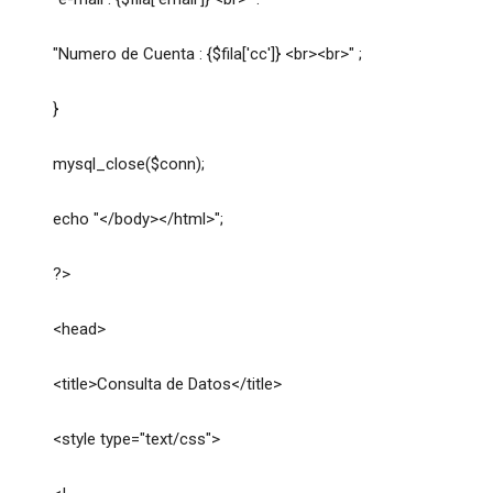
"Numero de Cuenta : {$fila['cc']} <br><br>" ;
}
mysql_close($conn);
echo "</body></html>";
?>
<head>
<title>Consulta de Datos</title>
<style type="text/css">