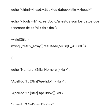
echo "<html><head><title>tus datos</title></head>";
echo "<body><h1>Eres Socio/a, estos son los datos que
tenemos de ti</h1><br><br>";
while($fila =
mysql_fetch_array($resultado,MYSQL_ASSOC))
{
echo "Nombre :{$fila['Nombre']} <br>" .
"Apellido 1 : {$fila['Apellido1']} <br>" .
"Apellido 2 : {$fila['Apellido2']} <br>" .
"e-mail : {$fila['email']} <br>" .