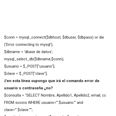
$conn = mysql_connect($dbhost, $dbuser, $dbpass) or die
('Error connecting to mysql');
$dbname = 'dbase de datos';
mysql_select_db($dbname,$conn);
$usuario = $_POST["usuario"];
$clave = $_POST["clave"];
//en esta línea supongo que irá el comando error de
usuario o contraseña ¿no?
$consulta = "SELECT Nombre, Apellido1, Apellido2, email, cc
FROM socios WHERE usuario='".$usuario."' and
clave='".$clave."'";