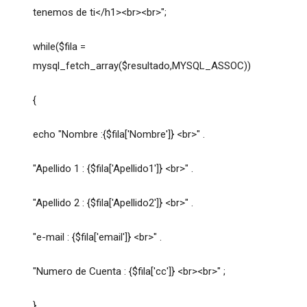
tenemos de ti</h1><br><br>";
while($fila =
mysql_fetch_array($resultado,MYSQL_ASSOC))
{
echo "Nombre :{$fila['Nombre']} <br>" .
"Apellido 1 : {$fila['Apellido1']} <br>" .
"Apellido 2 : {$fila['Apellido2']} <br>" .
"e-mail : {$fila['email']} <br>" .
"Numero de Cuenta : {$fila['cc']} <br><br>" ;
}