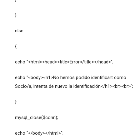
}
else
{
echo "<html><head><title>Error</title></head>";
echo "<body><h1>No hemos podido identificart como
Socio/a, intenta de nuevo la identificación</h1><br><br>";
}
mysql_close($conn);
echo "</body></html>";