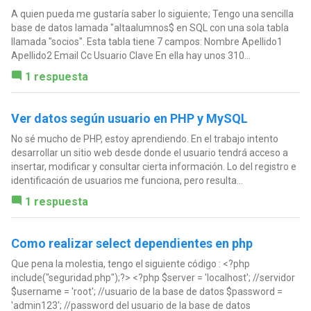
A quien pueda me gustaría saber lo siguiente; Tengo una sencilla
base de datos lamada "altaalumnos$ en SQL con una sola tabla
llamada "socios". Esta tabla tiene 7 campos: Nombre Apellido1
Apellido2 Email Cc Usuario Clave En ella hay unos 310...
1 respuesta
Ver datos según usuario en PHP y MySQL
No sé mucho de PHP, estoy aprendiendo. En el trabajo intento
desarrollar un sitio web desde donde el usuario tendrá acceso a
insertar, modificar y consultar cierta información. Lo del registro e
identificación de usuarios me funciona, pero resulta...
1 respuesta
Como realizar select dependientes en php
Que pena la molestia, tengo el siguiente código : <?php
include("seguridad.php");?> <?php $server = 'localhost'; //servidor
$username = 'root'; //usuario de la base de datos $password =
'admin123'; //password del usuario de la base de datos