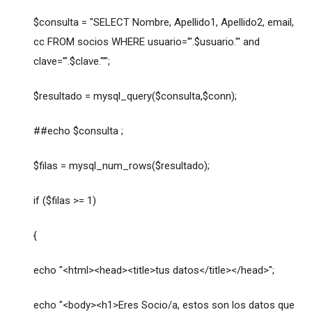
$consulta = "SELECT Nombre, Apellido1, Apellido2, email,
cc FROM socios WHERE usuario='".$usuario."' and
clave='".$clave."'";
$resultado = mysql_query($consulta,$conn);
##echo $consulta ;
$filas = mysql_num_rows($resultado);
if ($filas >= 1)
{
echo "<html><head><title>tus datos</title></head>";
echo "<body><h1>Eres Socio/a, estos son los datos que