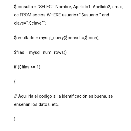
$consulta = "SELECT Nombre, Apellido1, Apellido2, email,
cc FROM socios WHERE usuario='".$usuario."' and
clave='".$clave."'";
$resultado = mysql_query($consulta,$conn);
$filas = mysql_num_rows();
if ($filas >= 1)
{
// Aqui iria el codigo si la identificación es buena, se
enseñan los datos, etc.
}