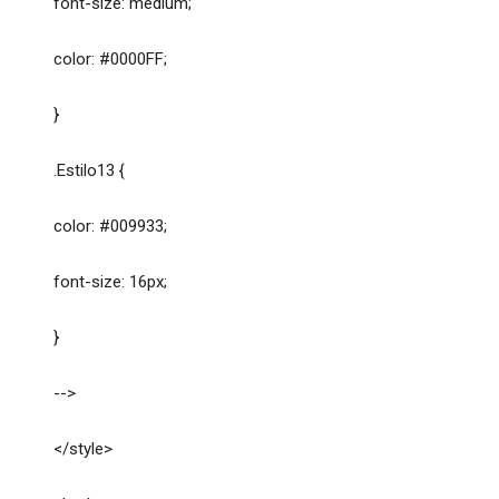
font-size: medium;
color: #0000FF;
}
.Estilo13 {
color: #009933;
font-size: 16px;
}
-->
</style>