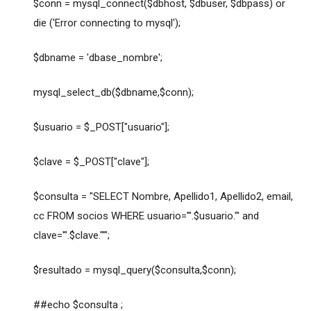
$conn = mysql_connect($dbhost, $dbuser, $dbpass) or
die ('Error connecting to mysql');
$dbname = 'dbase_nombre';
mysql_select_db($dbname,$conn);
$usuario = $_POST["usuario"];
$clave = $_POST["clave"];
$consulta = "SELECT Nombre, Apellido1, Apellido2, email,
cc FROM socios WHERE usuario='".$usuario."' and
clave='".$clave."'";
$resultado = mysql_query($consulta,$conn);
##echo $consulta ;