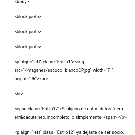
<body>
<blockquote>
<blockquote>
<blockquote>
<p align="left" class="Estilo1"><img
src="/imagenes/escudo_blancoCP.jpg" width="71"
height="96"><br>
<br>
<span class="Estilo12">Si alguno de estos datos fuera
err&oacute;neo, incompleto, o simplemente</span></p>
<p align="left" class="Estilo12">ya dejaste de ser socio,