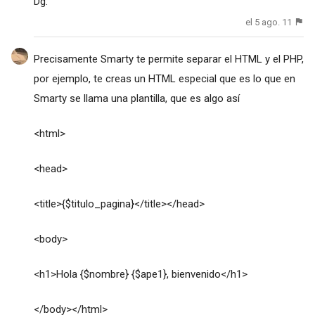
Dg.
el 5 ago. 11
Precisamente Smarty te permite separar el HTML y el PHP,
por ejemplo, te creas un HTML especial que es lo que en
Smarty se llama una plantilla, que es algo así
<html>
<head>
<title>{$titulo_pagina}</title></head>
<body>
<h1>Hola {$nombre} {$ape1}, bienvenido</h1>
</body></html>