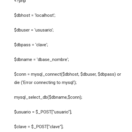
<?php
$dbhost = 'localhost';
$dbuser = 'ususario';
$dbpass = 'clave';
$dbname = 'dbase_nombre';
$conn = mysql_connect($dbhost, $dbuser, $dbpass) or
die ('Error connecting to mysql');
mysql_select_db($dbname,$conn);
$usuario = $_POST["usuario"];
$clave = $_POST["clave"];