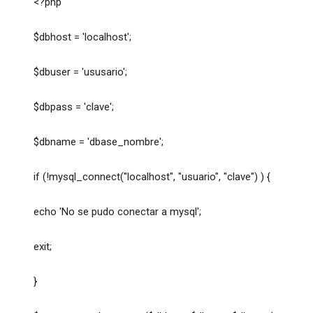
<?php
$dbhost = 'localhost';
$dbuser = 'ususario';
$dbpass = 'clave';
$dbname = 'dbase_nombre';
if (!mysql_connect("localhost", "usuario", "clave") ) {
echo 'No se pudo conectar a mysql';
exit;
}