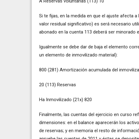
A Reservas voluntarias (113) 10
Si te fijas, en la medida en que el ajuste afecta 
valor residual significativo) es será necesario ut
abonado en la cuenta 113 deberá ser minorado en 
Igualmente se debe dar de baja el elemento cor
un elemento de inmovilizado material):
800 (281) Amortización acumulada del inmoviliza
20 (113) Reservas
Ha Inmovilizado (21x) 820
Finalmente, las cuentas del ejercicio en curso ref
dimensiones: en el balance aparecerán los activo
de reservas; y en memoria el resto de informació
apruebe las cuentas de 2011 y éstas se depositen