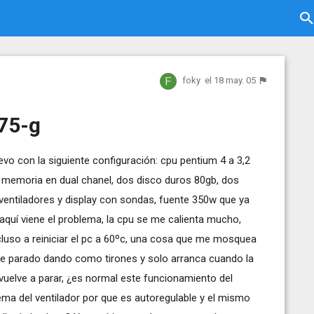
foky
el 18 may. 05
75-g
vo con la siguiente configuración: cpu pentium 4 a 3,2
 memoria en dual chanel, dos disco duros 80gb, dos
 ventiladores y display con sondas, fuente 350w que ya
es aquí viene el problema, la cpu se me calienta mucho,
cluso a reiniciar el pc a 60ºc, una cosa que me mosquea
re parado dando como tirones y solo arranca cuando la
vuelve a parar, ¿es normal este funcionamiento del
ema del ventilador por que es autoregulable y el mismo