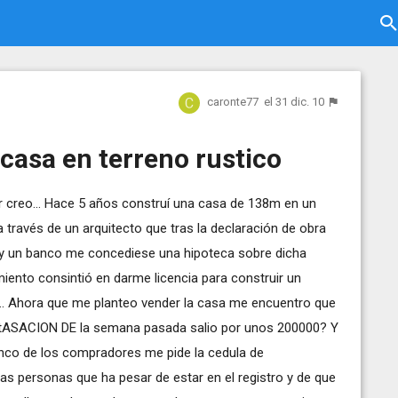
caronte77
el 31 dic. 10
asa en terreno rustico
r creo... Hace 5 años construí una casa de 138m en un
a través de un arquitecto que tras la declaración de obra
ad y un banco me concediese una hipoteca sobre dicha
iento consintió en darme licencia para construir un
e.. Ahora que me planteo vender la casa me encuentro que
la tASACION DE la semana pasada salio por unos 200000? Y
 banco de los compradores me pide la cedula de
tras personas que ha pesar de estar en el registro y de que