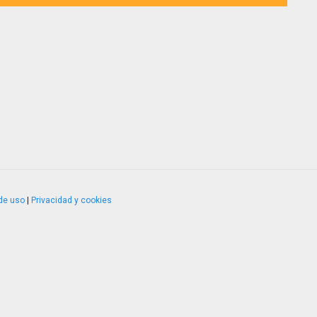
de uso
|
Privacidad y cookies
4.2.51120.1