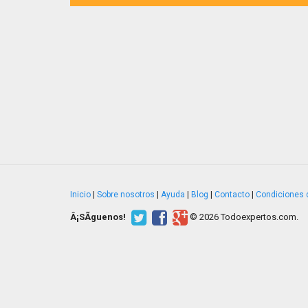
Inicio
|
Sobre nosotros
|
Ayuda
|
Blog
|
Contacto
|
Condiciones 
Â¡SÃ­guenos!
© 2026 Todoexpertos.com.
v